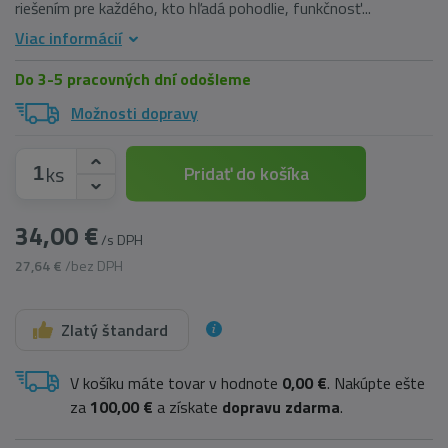
riešením pre každého, kto hľadá pohodlie, funkčnosť...
Viac informácií
Do 3-5 pracovných dní odošleme
Možnosti dopravy
ks
Pridať do košíka
34,00 €
/s DPH
27,64 €
/bez DPH
Zlatý štandard
V košíku máte tovar v hodnote
0,00 €
. Nakúpte ešte
za
100,00 €
a získate
dopravu zdarma
.