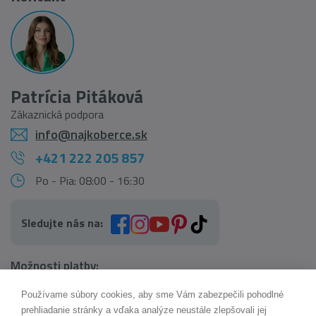
Patrícia Pitáková
Zákaznická podpora
info@najkoberce.sk
+421 222 205 857
Po - Pia: 08:00 - 16:30
Sledujte nás na:
Možnosti platby:
Používame súbory cookies, aby sme Vám zabezpečili pohodlné
AI pomocník Maxík
prehliadanie stránky a vďaka analýze neustále zlepšovali jej