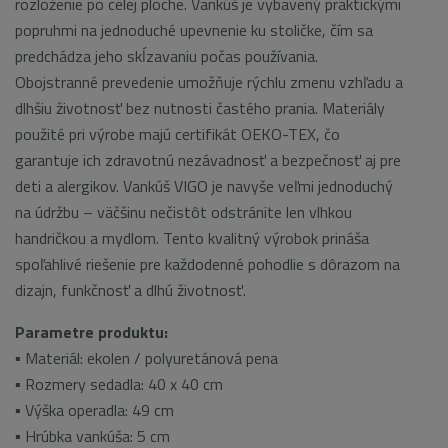
rozloženie po celej ploche. Vankúš je vybavený praktickými
popruhmi na jednoduché upevnenie ku stoličke, čím sa
predchádza jeho skĺzavaniu počas používania.
Obojstranné prevedenie umožňuje rýchlu zmenu vzhľadu a
dlhšiu životnosť bez nutnosti častého prania. Materiály
použité pri výrobe majú certifikát OEKO-TEX, čo
garantuje ich zdravotnú nezávadnosť a bezpečnosť aj pre
deti a alergikov. Vankúš VIGO je navyše veľmi jednoduchý
na údržbu – väčšinu nečistôt odstránite len vlhkou
handričkou a mydlom. Tento kvalitný výrobok prináša
spoľahlivé riešenie pre každodenné pohodlie s dôrazom na
dizajn, funkčnosť a dlhú životnosť.
Parametre produktu:
▪ Materiál: ekolen / polyuretánová pena
▪ Rozmery sedadla: 40 x 40 cm
▪ Výška operadla: 49 cm
▪ Hrúbka vankúša: 5 cm