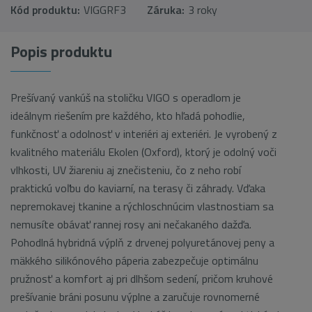
Kód produktu:
VIGGRF3
Záruka:
3 roky
Popis produktu
Prešívaný vankúš na stoličku VIGO s operadlom je
ideálnym riešením pre každého, kto hľadá pohodlie,
funkčnosť a odolnosť v interiéri aj exteriéri. Je vyrobený z
kvalitného materiálu Ekolen (Oxford), ktorý je odolný voči
vlhkosti, UV žiareniu aj znečisteniu, čo z neho robí
praktickú voľbu do kaviarní, na terasy či záhrady. Vďaka
nepremokavej tkanine a rýchloschnúcim vlastnostiam sa
nemusíte obávať rannej rosy ani nečakaného dažďa.
Pohodlná hybridná výplň z drvenej polyuretánovej peny a
mäkkého silikónového páperia zabezpečuje optimálnu
pružnosť a komfort aj pri dlhšom sedení, pričom kruhové
prešívanie bráni posunu výplne a zaručuje rovnomerné