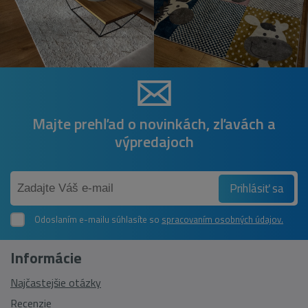
Majte prehľad o novinkách, zľavách a
výpredajoch
Prihlásiť sa
Odoslaním e-mailu súhlasíte so
spracovaním osobných údajov.
Informácie
Najčastejšie otázky
Recenzie