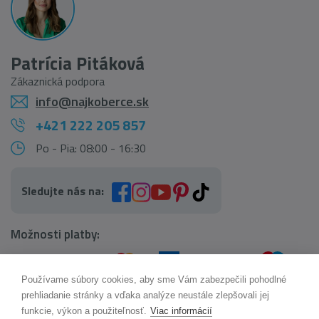
Patrícia Pitáková
Zákaznická podpora
info@najkoberce.sk
+421 222 205 857
Po - Pia: 08:00 - 16:30
Sledujte nás na:
Možnosti platby:
Používame súbory cookies, aby sme Vám zabezpečili pohodlné
AI pomocník Maxík
prehliadanie stránky a vďaka analýze neustále zlepšovali jej
Online
funkcie, výkon a použiteľnosť.
Viac informácií