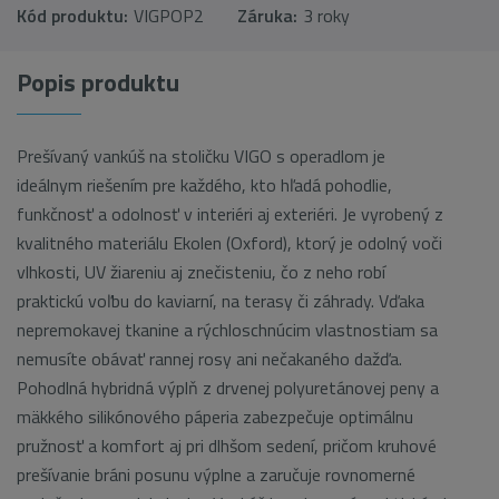
Kód produktu:
VIGPOP2
Záruka:
3 roky
Popis produktu
Prešívaný vankúš na stoličku VIGO s operadlom je
ideálnym riešením pre každého, kto hľadá pohodlie,
funkčnosť a odolnosť v interiéri aj exteriéri. Je vyrobený z
kvalitného materiálu Ekolen (Oxford), ktorý je odolný voči
vlhkosti, UV žiareniu aj znečisteniu, čo z neho robí
praktickú voľbu do kaviarní, na terasy či záhrady. Vďaka
nepremokavej tkanine a rýchloschnúcim vlastnostiam sa
nemusíte obávať rannej rosy ani nečakaného dažďa.
Pohodlná hybridná výplň z drvenej polyuretánovej peny a
mäkkého silikónového páperia zabezpečuje optimálnu
pružnosť a komfort aj pri dlhšom sedení, pričom kruhové
prešívanie bráni posunu výplne a zaručuje rovnomerné