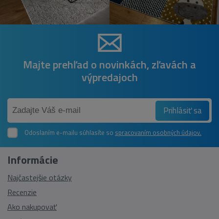
Majte prehľad o novinkách, zľavách a
výpredajoch
Prihlásiť sa
Odoslaním e-mailu súhlasíte so
spracovaním osobných údajov.
Informácie
Najčastejšie otázky
Recenzie
Ako nakupovať