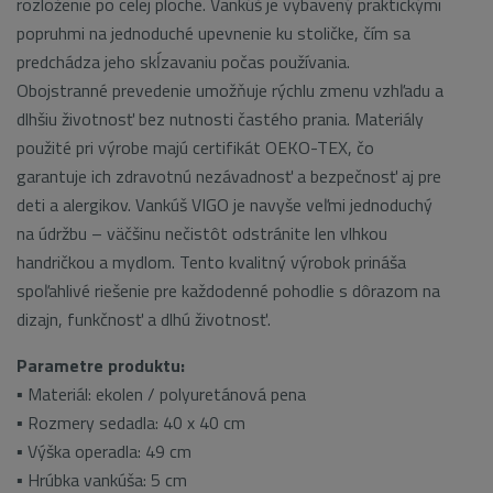
rozloženie po celej ploche. Vankúš je vybavený praktickými
popruhmi na jednoduché upevnenie ku stoličke, čím sa
predchádza jeho skĺzavaniu počas používania.
Obojstranné prevedenie umožňuje rýchlu zmenu vzhľadu a
dlhšiu životnosť bez nutnosti častého prania. Materiály
použité pri výrobe majú certifikát OEKO-TEX, čo
garantuje ich zdravotnú nezávadnosť a bezpečnosť aj pre
deti a alergikov. Vankúš VIGO je navyše veľmi jednoduchý
na údržbu – väčšinu nečistôt odstránite len vlhkou
handričkou a mydlom. Tento kvalitný výrobok prináša
spoľahlivé riešenie pre každodenné pohodlie s dôrazom na
dizajn, funkčnosť a dlhú životnosť.
Parametre produktu:
▪ Materiál: ekolen / polyuretánová pena
▪ Rozmery sedadla: 40 x 40 cm
▪ Výška operadla: 49 cm
▪ Hrúbka vankúša: 5 cm