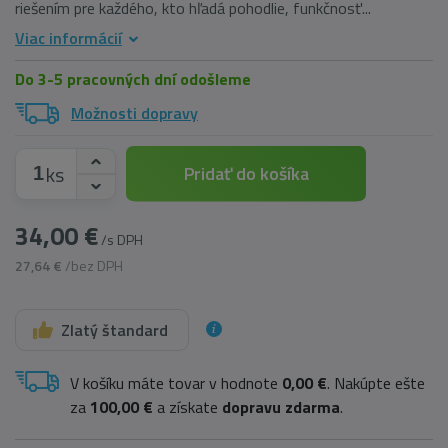
riešením pre každého, kto hľadá pohodlie, funkčnosť...
Viac informácií
Do 3-5 pracovných dní odošleme
Možnosti dopravy
ks
Pridať do košíka
34,00 €
/s DPH
27,64 €
/bez DPH
Zlatý štandard
V košíku máte tovar v hodnote
0,00 €
. Nakúpte ešte
za
100,00 €
a získate
dopravu zdarma
.