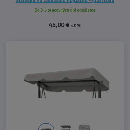
​Strieška na záhradnú hojdačku - grafitová
Do 3-5 pracovných dní odošleme
45,00 €
s DPH