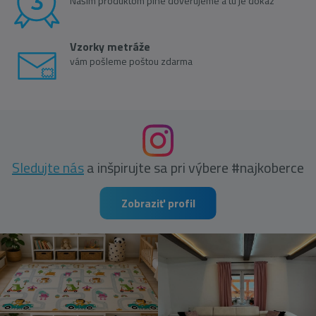
Našim produktom plne dôverujeme a tu je dôkaz
Vzorky metráže
vám pošleme poštou zdarma
Sledujte nás
a inšpirujte sa pri výbere #najkoberce
Zobraziť profil