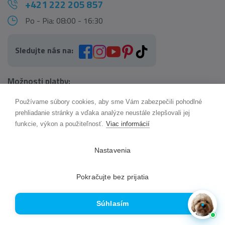
+421 222 205 857
Po - Pia: 08:00 - 16:30
Sledujte nás na:
Možnosti platby:
Používame súbory cookies, aby sme Vám zabezpečili pohodlné
AI pomocník Maxík
prehliadanie stránky a vďaka analýze neustále zlepšovali jej
Online
funkcie, výkon a použiteľnosť.
Viac informácií
Možnosti dopravy:
Nastavenia
Pokračujte bez prijatia
Súhlasím
© 2017 - 2026 Najkoberce.sk | Všetky práva vyhradené