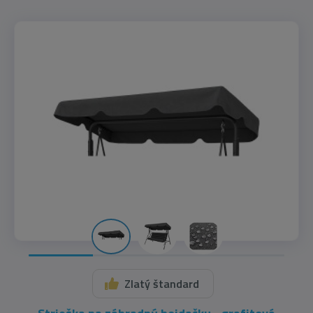
Zlatý štandard