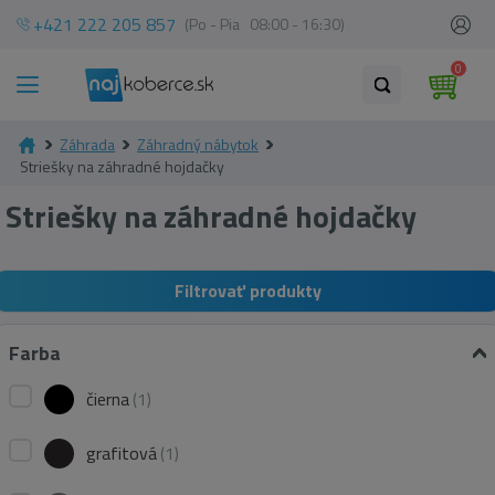
+421 222 205 857
(Po - Pia 08:00 - 16:30)
0
Záhrada
Záhradný nábytok
Striešky na záhradné hojdačky
Striešky na záhradné hojdačky
Filtrovať produkty
Farba
čierna
(1)
grafitová
(1)