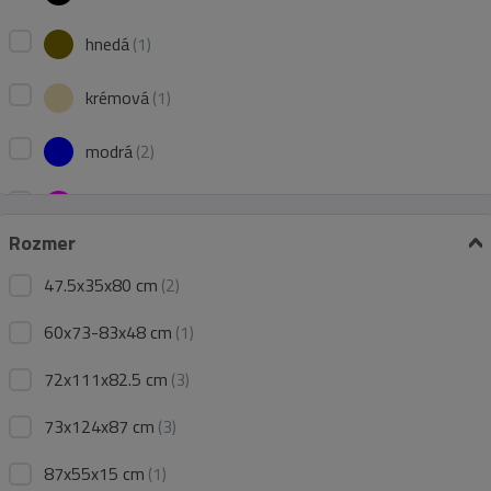
hnedá
(1)
krémová
(1)
modrá
(2)
ružová
(1)
Rozmer
sivá
(8)
47.5x35x80 cm
(2)
žltá
(1)
60x73-83x48 cm
(1)
72x111x82.5 cm
(3)
73x124x87 cm
(3)
87x55x15 cm
(1)