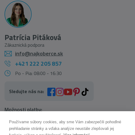
Patrícia Pitáková
Zákaznická podpora
info@najkoberce.sk
+421 222 205 857
Po - Pia: 08:00 - 16:30
Sledujte nás na:
Možnosti platby:
Používame súbory cookies, aby sme Vám zabezpečili pohodlné
AI pomocník Maxík
prehliadanie stránky a vďaka analýze neustále zlepšovali jej
Online