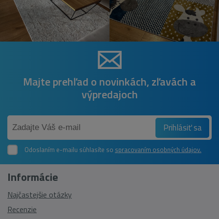
Majte prehľad o novinkách, zľavách a
výpredajoch
Prihlásiť sa
Odoslaním e-mailu súhlasíte so
spracovaním osobných údajov.
Informácie
Najčastejšie otázky
Recenzie