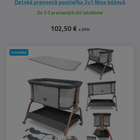
Detská prenosná postieľka 2v1 Nino béžová
Do 3-5 pracovných dní odošleme
102,50 €
s DPH
novinka