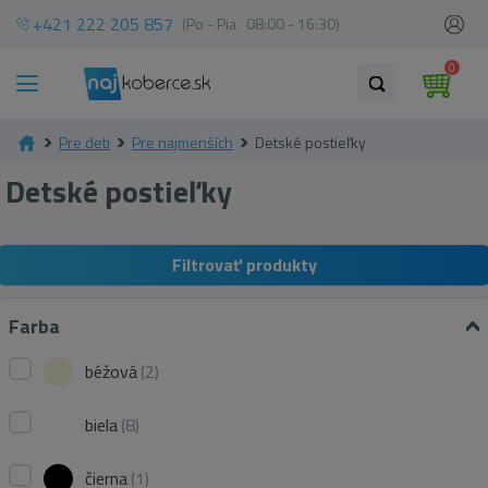
+421 222 205 857
(Po - Pia 08:00 - 16:30)
0
Pre deti
Pre najmenších
Detské postieľky
Detské postieľky
Filtrovať produkty
Farba
béžová
(2)
biela
(8)
čierna
(1)