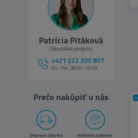
80x160 cm
(5)
80x200 cm
(61)
Patrícia Pitáková
80x240 cm
(10)
Zákaznícka podpora
80x250 cm
(93)
+421 222 205 857
80x300 cm
(5)
(Po - Pia 08:00 - 16:30)
90x160 cm
(3)
95x200 cm
(1)
Prečo nakúpiť u nás
n
100 cm kruh
(17)
100x150 cm
(33)
100x200 cm
(15)
Doprava zdarma
Vrátenie zadarmo