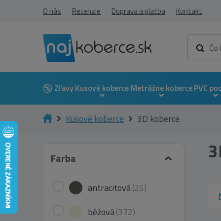
O nás
Recenzie
Doprava a platba
Kontakt
Zľavy
Kusové koberce
Metrážne koberce
PVC po
Kusové koberce
3D koberce
3
Farba
antracitová
(25)
béžová
(372)