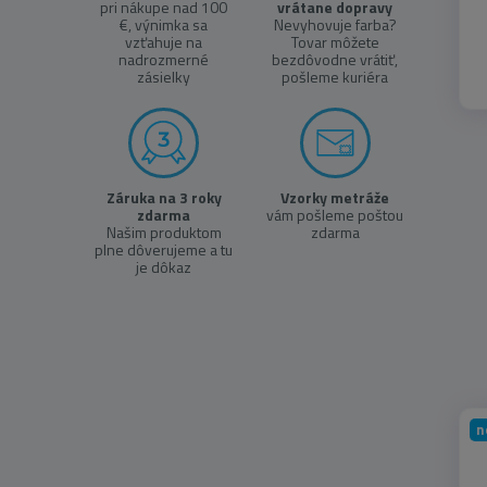
pri nákupe nad 100
vrátane dopravy
100x250 cm
(1)
€, výnimka sa
Nevyhovuje farba?
vzťahuje na
Tovar môžete
nadrozmerné
bezdôvodne vrátiť,
100x280 cm
(1)
zásielky
pošleme kuriéra
100x300 cm
(1)
114x175 cm
(1)
Záruka na 3 roky
Vzorky metráže
120 cm kruh
(105)
zdarma
vám pošleme poštou
Našim produktom
zdarma
plne dôverujeme a tu
120x120 cm
(1)
je dôkaz
120x160 cm
(22)
120x170 cm
(598)
120x180 cm
(39)
n
122x183 cm
(1)