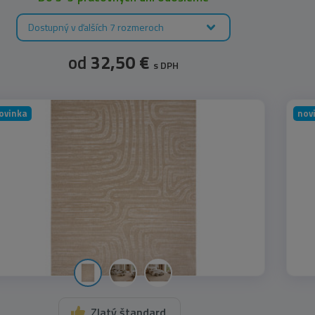
Dostupný v ďalších 7 rozmeroch
od
32,50 €
s DPH
ovinka
nov
Zlatý štandard