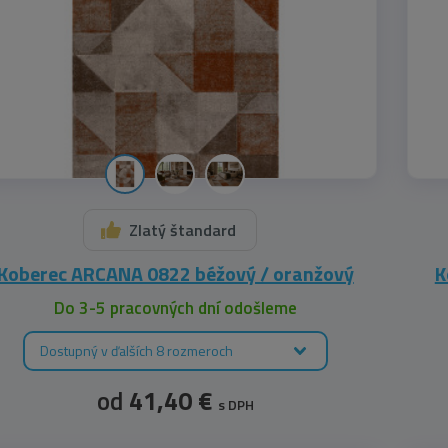
Zlatý štandard
Koberec ARCANA 0822 béžový / oranžový
K
Do 3-5 pracovných dní odošleme
Dostupný v ďalších 8 rozmeroch
od
41,40 €
s DPH