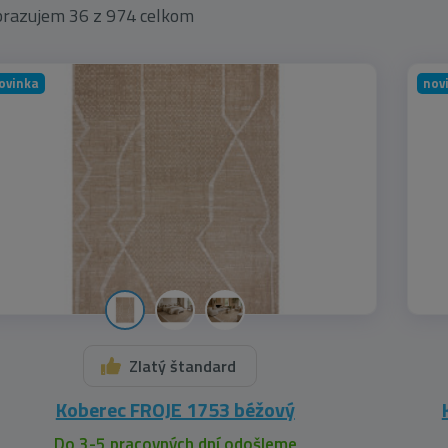
razujem 36 z 974 celkom
ovinka
nov
Zlatý štandard
Koberec FROJE 1753 béžový
Do 3-5 pracovných dní odošleme