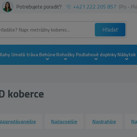
Potrebujete poradiť?
+421 222 205 857
(Po - P
Hľadať
dlahy
Umelá tráva
Behúne
Rohožky
Podlahové doplnky
Nábytok
D koberce
Najpredávanejšie
Najlacnejšie
Najdrahšie
Na