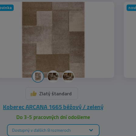
ovinka
nov
Zlatý štandard
Koberec ARCANA 1665 béžový / zelený
Do 3-5 pracovných dní odošleme
Dostupný v ďalších 8 rozmeroch