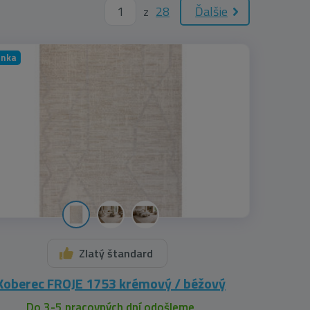
28
Ďalšie
z
inka
Zlatý štandard
Koberec FROJE 1753 krémový / béžový
Do 3-5 pracovných dní odošleme