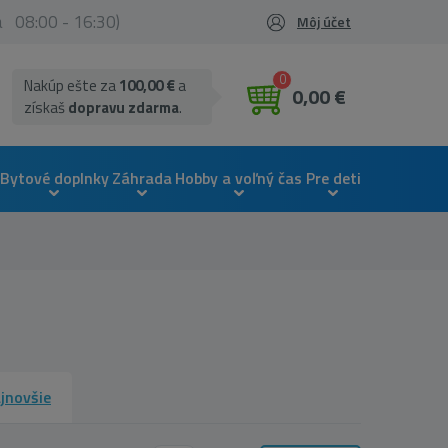
ia 08:00 - 16:30)
Môj účet
0
Nakúp ešte za
100,00 €
a
0,00 €
získaš
dopravu zdarma
.
Bytové doplnky
Záhrada
Hobby a voľný čas
Pre deti
jnovšie