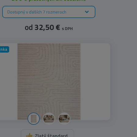
Dostupný v ďalších 7 rozmeroch
od
32,50 €
s DPH
inka
Zlatý štandard