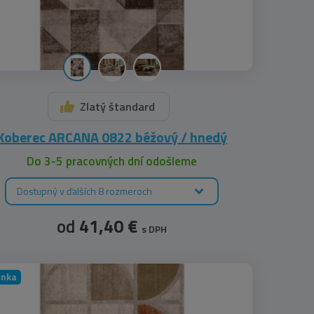
Zlatý štandard
Koberec ARCANA 0822 béžový / hnedý
Do 3-5 pracovných dní odošleme
Dostupný v ďalších 8 rozmeroch
od
41,40 €
s DPH
inka