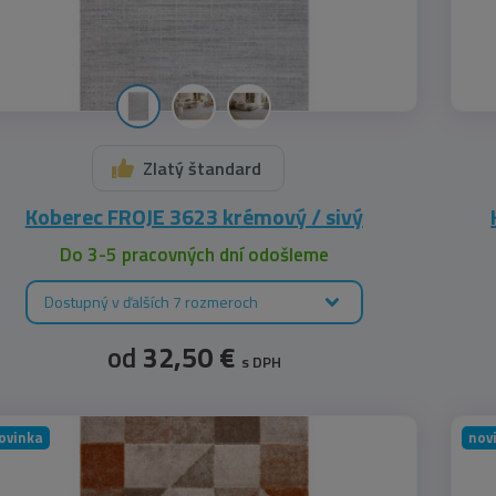
Zlatý štandard
Koberec FROJE 3623 krémový / sivý
Do 3-5 pracovných dní odošleme
Dostupný v ďalších 7 rozmeroch
od
32,50 €
s DPH
ovinka
nov