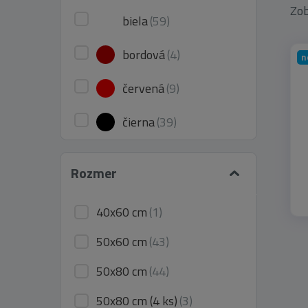
Zob
biela
(59)
bordová
(4)
n
červená
(9)
čierna
(39)
čierno-biela
(3)
Rozmer
fialová
(5)
40x60 cm
(1)
grafitová
(1)
50x60 cm
(43)
hnedá
(115)
50x80 cm
(44)
krémová
(436)
50x80 cm (4 ks)
(3)