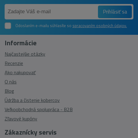
Prihlásiť sa
Odoslaním e-mailu súhlasíte so
spracovaním osobných údajov.
Informácie
Najčastejšie otázky
Recenzie
Ako nakupovať
O nás
Blog
Údržba a čistenie kobercov
Veľkoobchodná spolupráca - B2B
Zľavové kupóny
Zákaznícky servis