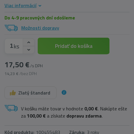
Viac informácií
Do 4-9 pracovných dní odošleme
Možnosti dopravy
ks
Pridať do košíka
17,50 €
/s DPH
14,23 €
/bez DPH
Zlatý štandard
V košíku máte tovar v hodnote
0,00 €
. Nakúpte ešte
za
100,00 €
a získate
dopravu zdarma
.
Kód produktu:
100455483
Záruka:
3 roky