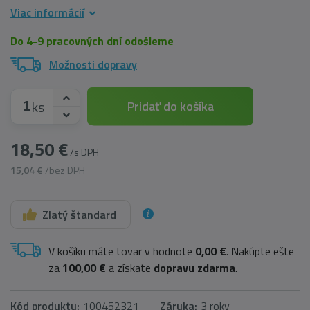
Viac informácií
Do 4-9 pracovných dní odošleme
Možnosti dopravy
ks
Pridať do košíka
18,50 €
/s DPH
15,04 €
/bez DPH
Zlatý štandard
V košíku máte tovar v hodnote
0,00 €
. Nakúpte ešte
za
100,00 €
a získate
dopravu zdarma
.
Kód produktu:
100452321
Záruka:
3 roky