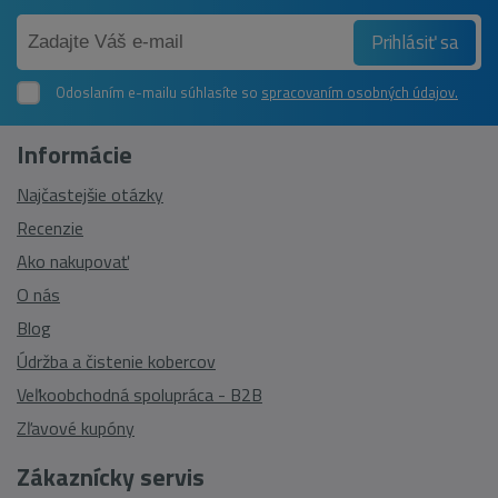
Prihlásiť sa
Odoslaním e-mailu súhlasíte so
spracovaním osobných údajov.
Informácie
Najčastejšie otázky
Recenzie
Ako nakupovať
O nás
Blog
Údržba a čistenie kobercov
Veľkoobchodná spolupráca - B2B
Zľavové kupóny
Zákaznícky servis