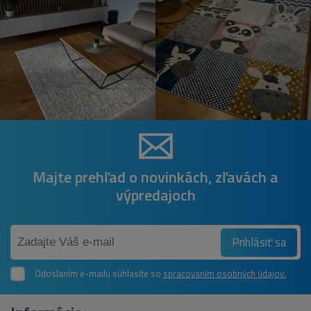
Majte prehľad o novinkách, zľavách a
výpredajoch
Prihlásiť sa
Odoslaním e-mailu súhlasíte so
spracovaním osobných údajov.