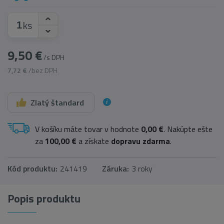
ks
9,50 €
/s DPH
7,72 €
/bez DPH
Zlatý štandard
V košíku máte tovar v hodnote
0,00 €
. Nakúpte ešte
za
100,00 €
a získate
dopravu zdarma
.
Kód produktu:
241419
Záruka:
3 roky
Popis produktu