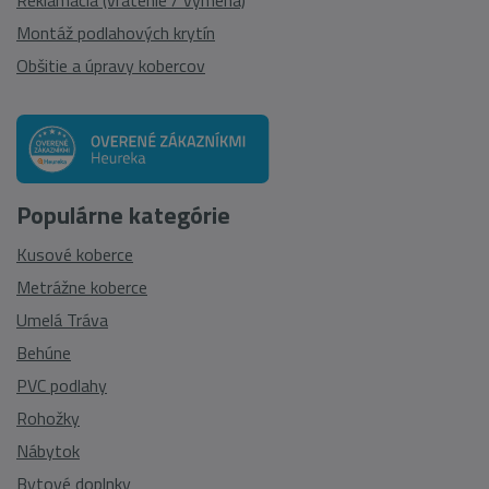
Reklamácia (vrátenie / výmena)
Montáž podlahových krytín
Obšitie a úpravy kobercov
Populárne kategórie
Kusové koberce
Metrážne koberce
Umelá Tráva
Behúne
PVC podlahy
Rohožky
Nábytok
Bytové doplnky