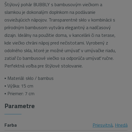
Štýlový pohár BUBBLY s bambusovým viečkom a
slamkou je dokonalým doplnkom na podávanie
osviežujúcich nápojov. Transparentné sklo v kombinácii s
prírodným bambusom vytvára elegantný a nadčasový
dizajn. Ideálny na použitie doma, v kancelárii či na terase,
kde viečko chráni nápoj pred nečistotami. Vyrobený z
odolného skla, ktoré je možné umývať v umývačke riadu,
zatiaľ čo bambusové viečko sa odporúča umývať ručne.
Perfektná voľba pre štýlové stolovanie.
▪ Materiál: sklo / bambus
▪ Výška: 15 cm
▪ Priemer: 7 cm
Parametre
Farba
Priesvitná
,
Hnedá