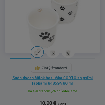
Zlatý štandard
Sada dvoch šálok bez uška CORTO so psími
labkami 848594 80 ml
Do 4-8 pracovných dní odošleme
10,90 €
s DPH