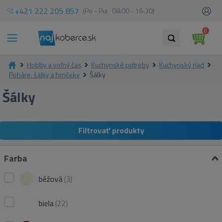
+421 222 205 857
(Po - Pia 08:00 - 16:30)
0
Hobby a voľný čas
Kuchynské potreby
Kuchynský riad
Poháre, šálky a hrnčeky
Šálky
Šálky
Filtrovať produkty
Farba
béžová
(3)
biela
(22)