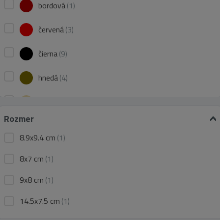
bordová
(1)
červená
(3)
čierna
(9)
hnedá
(4)
krémová
(7)
Rozmer
modrá
(4)
8.9x9.4 cm
(1)
priesvitná
(12)
8x7 cm
(1)
ružová
(3)
9x8 cm
(1)
zelená
(5)
14.5x7.5 cm
(1)