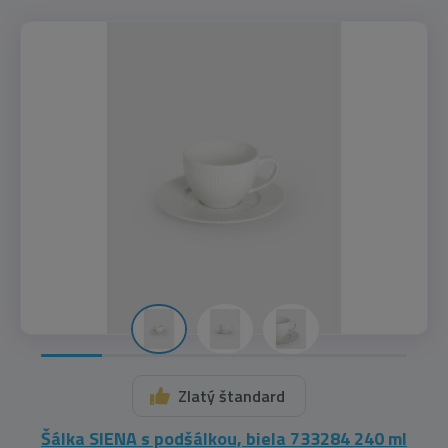
Zlatý štandard
Šálka SIENA s podšálkou, biela 733284 240 ml