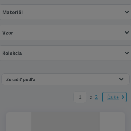
zlatá
(9)
Materiál
žltá
(1)
Vzor
Kolekcia
Zoradiť podľa
2
z
Ďalšie