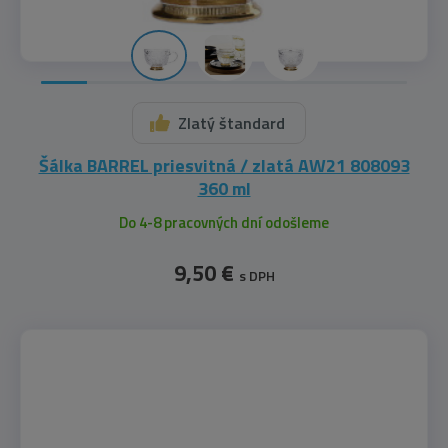
Zlatý štandard
Šálka BARREL priesvitná / zlatá AW21 808093
360 ml
Do 4-8 pracovných dní odošleme
9,50 €
s DPH