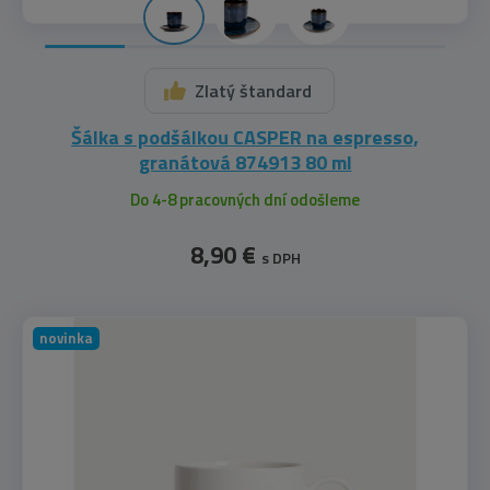
Zlatý štandard
Šálka s podšálkou CASPER na espresso,
granátová 874913 80 ml
Do 4-8 pracovných dní odošleme
8,90 €
s DPH
novinka