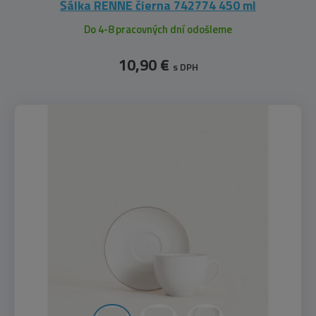
Šálka RENNE čierna 742774 450 ml
Do 4-8 pracovných dní odošleme
10,90 €
s DPH