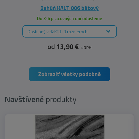
Behúň KALT 006 béžový
Do 3-6 pracovných dní odošleme
Dostupný v ďalších 3 rozmeroch
od
13,90 €
s DPH
Zobraziť všetky podobné
Navštívené
produkty