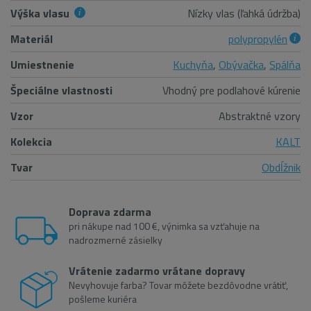
Výška vlasu
Nízky vlas (ľahká údržba)
Materiál
polypropylén
Umiestnenie
Kuchyňa
,
Obývačka
,
Spálňa
Špeciálne vlastnosti
Vhodný pre podlahové kúrenie
Vzor
Abstraktné vzory
Kolekcia
KALT
Tvar
Obdĺžnik
Doprava zdarma
pri nákupe nad 100 €, výnimka sa vzťahuje na
nadrozmerné zásielky
Vrátenie zadarmo vrátane dopravy
Nevyhovuje farba? Tovar môžete bezdôvodne vrátiť,
pošleme kuriéra