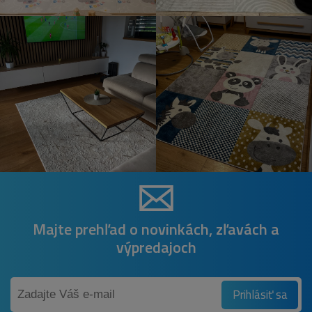
Majte prehľad o novinkách, zľavách a
výpredajoch
Prihlásiť sa