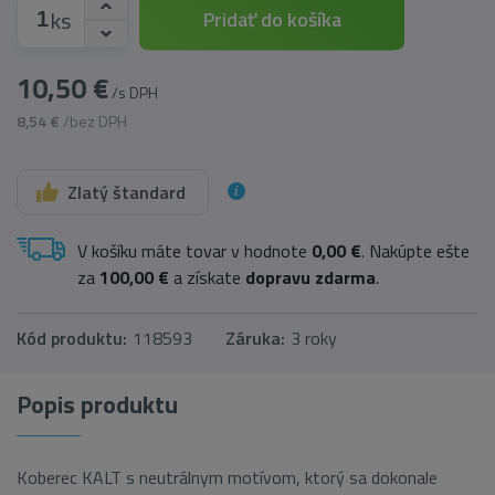
ks
Pridať do košíka
10,50 €
/s DPH
8,54 €
/bez DPH
Zlatý štandard
V košíku máte tovar v hodnote
0,00 €
. Nakúpte ešte
za
100,00 €
a získate
dopravu zdarma
.
Kód produktu:
118593
Záruka:
3 roky
Popis produktu
Koberec KALT s neutrálnym motívom, ktorý sa dokonale