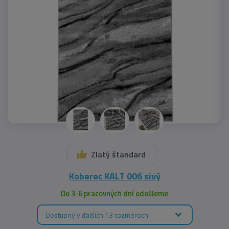
Zlatý štandard
Koberec KALT 006 sivý
Do 3-6 pracovných dní odošleme
Dostupný v ďalších 13 rozmeroch