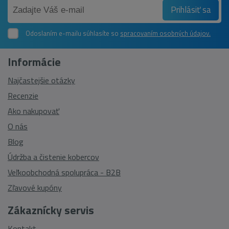
Prihlásiť sa
Odoslaním e-mailu súhlasíte so
spracovaním osobných údajov.
Informácie
Najčastejšie otázky
Recenzie
Ako nakupovať
O nás
Blog
Údržba a čistenie kobercov
Veľkoobchodná spolupráca - B2B
Zľavové kupóny
Zákaznícky servis
Kontakt