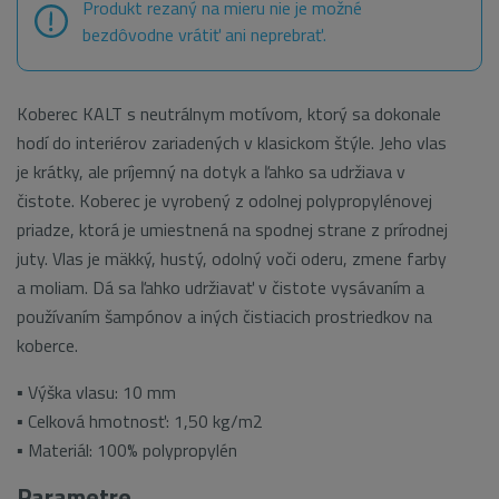
Produkt rezaný na mieru nie je možné
bezdôvodne vrátiť ani neprebrať.
Koberec KALT s neutrálnym motívom, ktorý sa dokonale
hodí do interiérov zariadených v klasickom štýle. Jeho vlas
je krátky, ale príjemný na dotyk a ľahko sa udržiava v
čistote. Koberec je vyrobený z odolnej polypropylénovej
priadze, ktorá je umiestnená na spodnej strane z prírodnej
juty. Vlas je mäkký, hustý, odolný voči oderu, zmene farby
a moliam. Dá sa ľahko udržiavať v čistote vysávaním a
používaním šampónov a iných čistiacich prostriedkov na
koberce.
▪ Výška vlasu: 10 mm
▪ Celková hmotnosť: 1,50 kg/m2
▪ Materiál: 100% polypropylén
Parametre