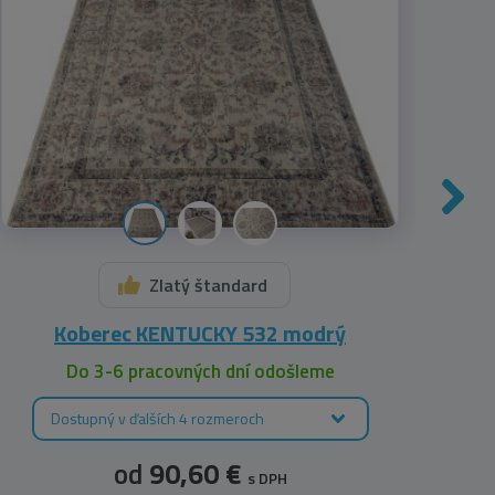
Zlatý štandard
Koberec KENTUCKY 532 modrý
Ko
Do 3-6 pracovných dní odošleme
Dostupný v ďalších 4 rozmeroch
D
od
90,60 €
s DPH