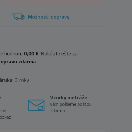
Možnosti dopravy
 v hodnote
0,00 €
. Nakúpte ešte za
dopravu zdarma
.
áruka:
3 roky
y
Vzorky metráže
vám pošleme poštou
lne
zdarma
 dôkaz