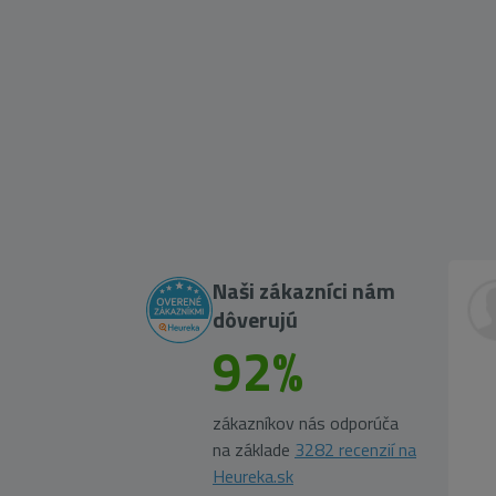
Naši zákazníci nám
dôverujú
92%
zákazníkov nás odporúča
na základe
3282 recenzií na
Heureka.sk