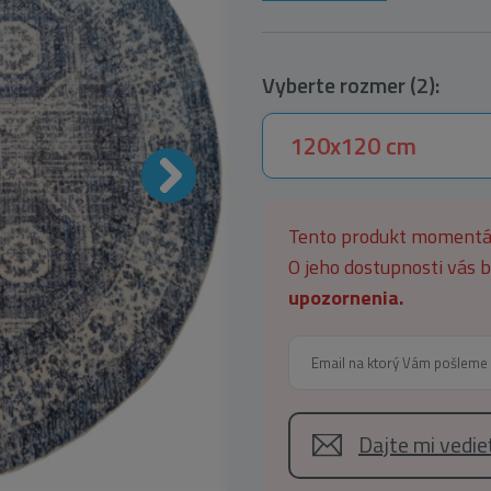
Vyberte rozmer (2):
120x120 cm
Tento produkt moment
O jeho dostupnosti vás
upozornenia.
Dajte mi vedi