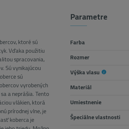
Parametre
ercov, ktoré sú
Farba
yk. Vďaka použitiu
Rozmer
litou spracovania,
. Sú vynikajúcou
Výška vlasu
koberce sú
 kobercov vyrobených
Materiál
 sa a neprášia. Tento
Umiestnenie
áciou vlákien, ktorá
ú prírodnej vlne, je
Špeciálne vlastnosti
časť koberca je
je jeho triedu. Možno