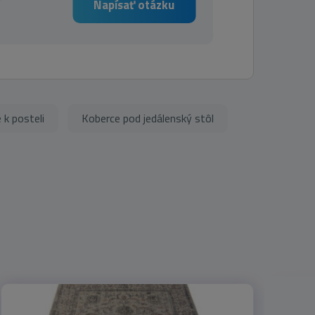
Napísať otázku
 k posteli
Koberce pod jedálenský stôl