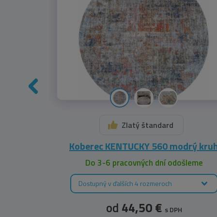
Zlatý štandard
odrý
Koberec KENTUCKY 560 modrý kru
leme
Do 3-6 pracovných dní odošleme
Dostupný v ďalších 4 rozmeroch
od
44,50 €
s DPH