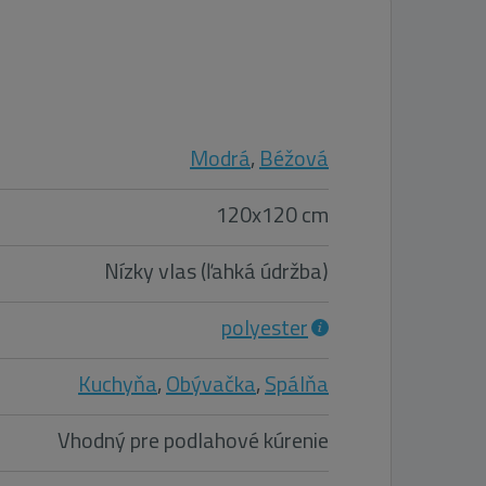
Modrá
,
Béžová
120x120 cm
Nízky vlas (ľahká údržba)
polyester
Kuchyňa
,
Obývačka
,
Spálňa
Vhodný pre podlahové kúrenie