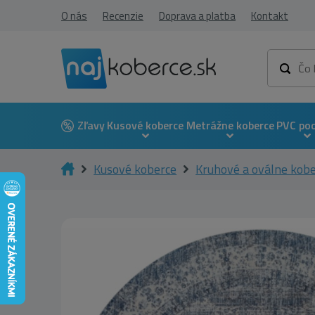
O nás
Recenzie
Doprava a platba
Kontakt
Zľavy
Kusové koberce
Metrážne koberce
PVC po
Kusové koberce
Kruhové a oválne kob