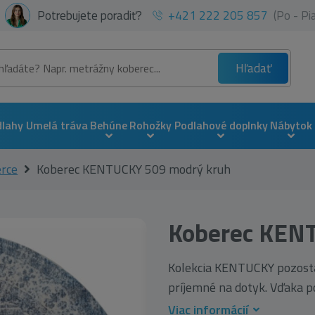
Potrebujete poradiť?
+421 222 205 857
(Po - P
Hľadať
dlahy
Umelá tráva
Behúne
Rohožky
Podlahové doplnky
Nábytok
erce
Koberec KENTUCKY 509 modrý kruh
Koberec KEN
Kolekcia KENTUCKY pozostá
príjemné na dotyk. Vďaka pou
Viac informácií