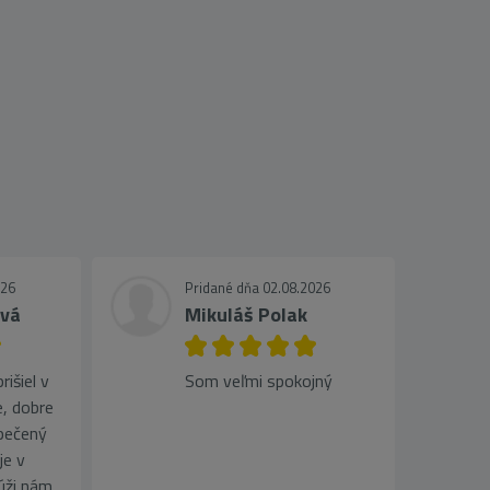
026
Pridané dňa 02.08.2026
ová
Mikuláš Polak
išiel v
Som veľmi spokojný
, dobre
pečený
je v
lúži nám