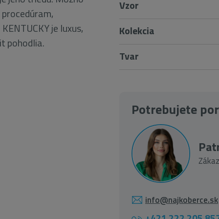
Vzor
m procedúram,
 KENTUCKY je luxus,
Kolekcia
it pohodlia.
Tvar
Potrebujete po
Patr
Zákaz
info@najkoberce.sk
+421 222 205 85