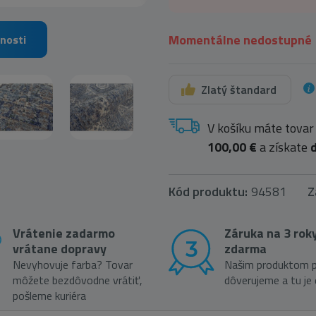
Momentálne nedostupné
nosti
Zlatý štandard
V košíku máte tovar
100,00 €
a získate
Kód produktu:
94581
Z
Vrátenie zadarmo
Záruka na 3 rok
vrátane dopravy
zdarma
Nevyhovuje farba? Tovar
Našim produktom p
môžete bezdôvodne vrátiť,
dôverujeme a tu je
pošleme kuriéra