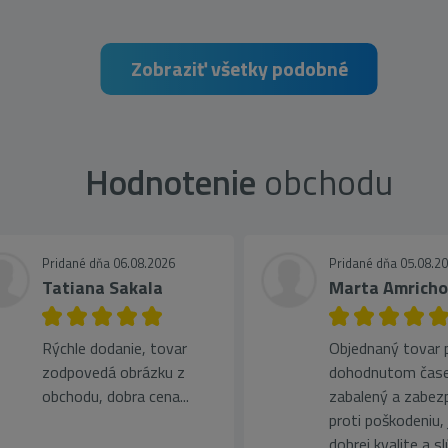
Zobraziť všetky podobné
Hodnotenie
obchodu
Pridané dňa 06.08.2026
Pridané dňa 05.08.2
Tatiana Sakala
Marta Amrich
Rýchle dodanie, tovar
Objednaný tovar pr
zodpovedá obrázku z
dohodnutom čase
obchodu, dobra cena...
zabalený a zabez
proti poškodeniu, 
dobrej kvalite a s