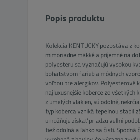
Popis produktu
Kolekcia KENTUCKY pozostáva z kob
mimoriadne mäkké a príjemné na dot
polyesteru sa vyznačujú vysokou kva
bohatstvom farieb a módnych vzorov
voľbou pre alergikov. Polyesterové 
najluxusnejšie koberce zo všetkých
z umelých vlákien, sú odolné, nekrčia
typ koberca vzniká tepelnou stabiliz
umožňuje získať priadzu veľmi podobn
tiež odolná a ľahko sa čistí. Spodná 
vyrobená z bavlny, čo výrazne zvyšu