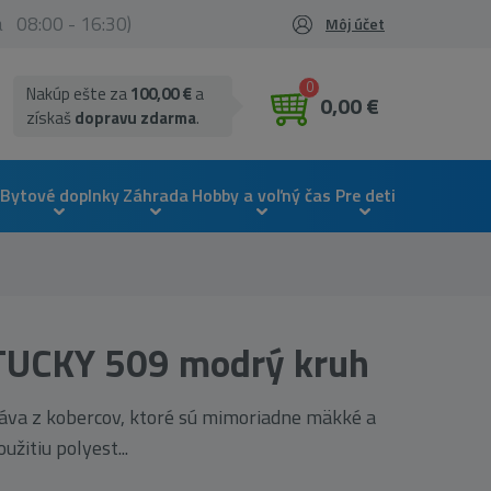
ia 08:00 - 16:30)
Môj účet
0
Nakúp ešte za
100,00 €
a
0,00 €
získaš
dopravu zdarma
.
Bytové doplnky
Záhrada
Hobby a voľný čas
Pre deti
TUCKY 509 modrý kruh
va z kobercov, ktoré sú mimoriadne mäkké a
žitiu polyest...