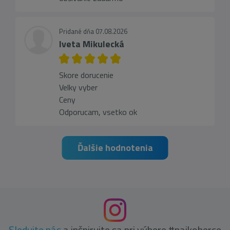
Pridané dňa 07.08.2026
Iveta Mikulecká
Skore dorucenie
Velky vyber
Ceny
Odporucam, vsetko ok
Ďalšie hodnotenia
Sledujte nás
a inšpirujte sa pri výbere #najkoberce