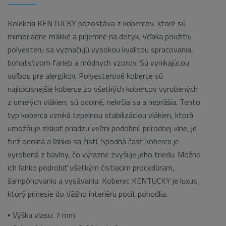
Kolekcia KENTUCKY pozostáva z kobercov, ktoré sú
mimoriadne mäkké a príjemné na dotyk. Vďaka použitiu
polyesteru sa vyznačujú vysokou kvalitou spracovania,
bohatstvom farieb a módnych vzorov. Sú vynikajúcou
voľbou pre alergikov. Polyesterové koberce sú
najluxusnejšie koberce zo všetkých kobercov vyrobených
z umelých vlákien, sú odolné, nekrčia sa a neprášia. Tento
typ koberca vzniká tepelnou stabilizáciou vlákien, ktorá
umožňuje získať priadzu veľmi podobnú prírodnej vlne, je
tiež odolná a ľahko sa čistí. Spodná časť koberca je
vyrobená z bavlny, čo výrazne zvyšuje jeho triedu. Možno
ich ľahko podrobiť všetkým čistiacim procedúram,
šampónovaniu a vysávaniu. Koberec KENTUCKY je luxus,
ktorý prinesie do Vášho interiéru pocit pohodlia.
▪ Výška vlasu: 7 mm