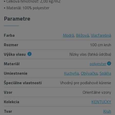
▪ Celková hmotnosť: 2,00 kg/m2
▪ Materiál: 100% polyester
Parametre
Farba
Modrá
,
Béžová
,
Viacfarebná
Rozmer
100 cm kruh
Výška vlasu
Nízky vlas (ľahká údržba)
Materiál
polyester
Umiestnenie
Kuchyňa
,
Obývačka
,
Spálňa
Špeciálne vlastnosti
Vhodný pre podlahové kúrenie
Vzor
Orientálne vzory
Kolekcia
KENTUCKY
Tvar
Kruh