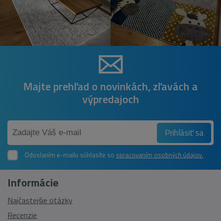
Majte prehľad o novinkách, zľavách a
výpredajoch
Prihlásiť sa
Odoslaním e-mailu súhlasíte so
spracovaním osobných údajov.
Informácie
Najčastejšie otázky
Recenzie