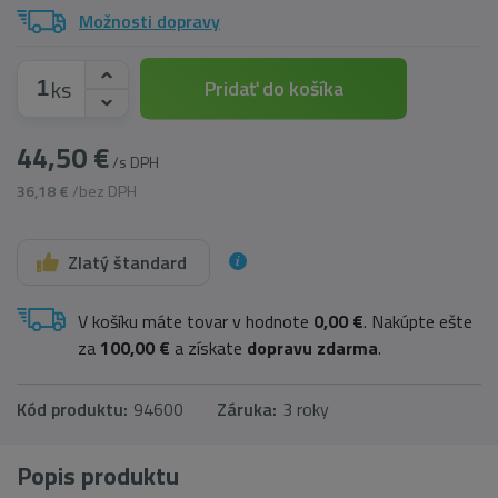
Možnosti dopravy
ks
Pridať do košíka
44,50 €
/s DPH
36,18 €
/bez DPH
Zlatý štandard
V košíku máte tovar v hodnote
0,00 €
. Nakúpte ešte
za
100,00 €
a získate
dopravu zdarma
.
Kód produktu:
94600
Záruka:
3 roky
Popis produktu