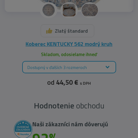
Zlatý štandard
Koberec KENTUCKY 562 modrý kruh
Skladom, odosielame ihneď
Dostupný v ďalších 3 rozmeroch
od
44,50 €
s DPH
Hodnotenie
obchodu
Naši zákazníci nám dôverujú