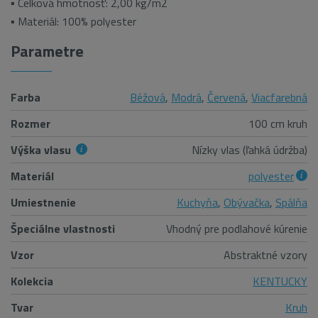
▪ Celková hmotnosť: 2,00 kg/m2
▪ Materiál: 100% polyester
Parametre
Farba
Béžová
,
Modrá
,
Červená
,
Viacfarebná
Rozmer
100 cm kruh
Výška vlasu
Nízky vlas (ľahká údržba)
Materiál
polyester
Umiestnenie
Kuchyňa
,
Obývačka
,
Spálňa
Špeciálne vlastnosti
Vhodný pre podlahové kúrenie
Vzor
Abstraktné vzory
Kolekcia
KENTUCKY
Tvar
Kruh