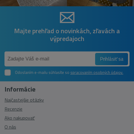
Majte prehľad o novinkách, zľavách a
výpredajoch
Prihlásiť sa
Odoslaním e-mailu súhlasíte so
spracovaním osobných údajov.
Informácie
Najčastejšie otázky
Recenzie
Ako nakupovať
O nás