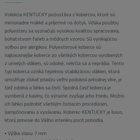
Kolekcia KENTUCKY pozostáva z kobercov, ktoré sú
mimoriadne mäkké a príjemné na dotyk. Vďaka použitiu
polyesteru sa vyznačujú vysokou kvalitou spracovania,
bohatstvom farieb a módnych vzorov. Sú vynikajúcou
voľbou pre alergikov. Polyesterové koberce sú
najluxusnejšie koberce zo všetkých kobercov vyrobených
z umelých vlákien, sú odolné, nekrčia sa a neprášia. Tento
typ koberca vzniká tepelnou stabilizáciou vlákien, ktorá
umožňuje získať priadzu veľmi podobnú prírodnej vlne, je
tiež odolná a ľahko sa čistí. Spodná časť koberca je
vyrobená z bavlny, čo výrazne zvyšuje jeho triedu. Možno
ich ľahko podrobiť všetkým čistiacim procedúram,
šampónovaniu a vysávaniu. Koberec KENTUCKY je luxus,
ktorý prinesie do Vášho interiéru pocit pohodlia.
▪ Výška vlasu: 7 mm