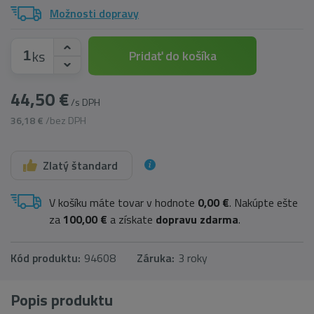
Možnosti dopravy
ks
Pridať do košíka
44,50 €
/s DPH
36,18 €
/bez DPH
Zlatý štandard
V košíku máte tovar v hodnote
0,00 €
. Nakúpte ešte
za
100,00 €
a získate
dopravu zdarma
.
Kód produktu:
94608
Záruka:
3 roky
Popis produktu