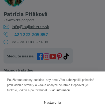
Patrícia Pitáková
Zákaznická podpora
info@najkoberce.sk
+421 222 205 857
Po - Pia: 08:00 - 16:30
Sledujte nás na:
Možnosti platby:
Používame súbory cookies, aby sme Vám zabezpečili pohodlné
AI pomocník Maxík
prehliadanie stránky a vďaka analýze neustále zlepšovali jej
Online
funkcie, výkon a použiteľnosť.
Viac informácií
Možnosti dopravy:
Nastavenia