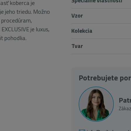
Špeciálne vlastnosti
časť koberca je
je jeho triedu. Možno
Vzor
m procedúram,
EXCLUSIVE je luxus,
Kolekcia
it pohodlia.
Tvar
Potrebujete po
Patr
Zákaz