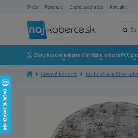
O nás
Recenzie
Doprava a platba
Kontakt
Zľavy
Kusové koberce
Metrážne koberce
PVC po
Kusové koberce
Kruhové a oválne kob