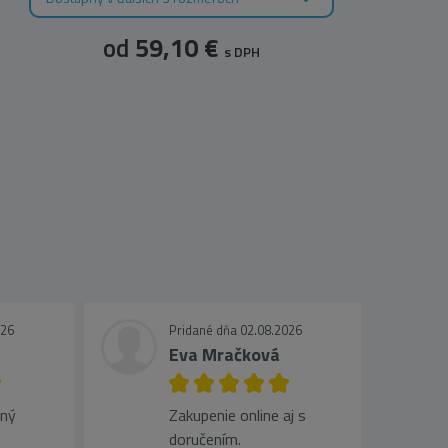
od
59,10 €
s DPH
026
Pridané dňa 02.08.2026
Eva Mračková
jný
Zakupenie online aj s
doručením.