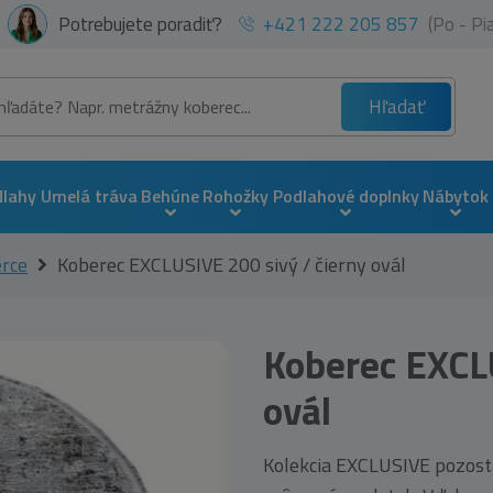
Potrebujete poradiť?
+421 222 205 857
(Po - P
Hľadať
dlahy
Umelá tráva
Behúne
Rohožky
Podlahové doplnky
Nábytok
erce
Koberec EXCLUSIVE 200 sivý / čierny ovál
Koberec EXCLU
ovál
Kolekcia EXCLUSIVE pozost