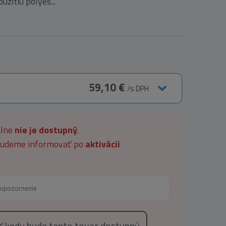
žitiu polyes...
59,10 €
/s DPH
álne
nie je dostupný
.
 budeme informovať po
aktivácii
eť kedy bude tento tovar dostupný