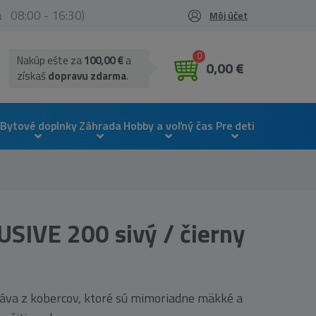
ia 08:00 - 16:30)
Môj účet
0
Nakúp ešte za
100,00 €
a
0,00 €
získaš
dopravu zdarma
.
Bytové doplnky
Záhrada
Hobby a voľný čas
Pre deti
SIVE 200 sivý / čierny
áva z kobercov, ktoré sú mimoriadne mäkké a