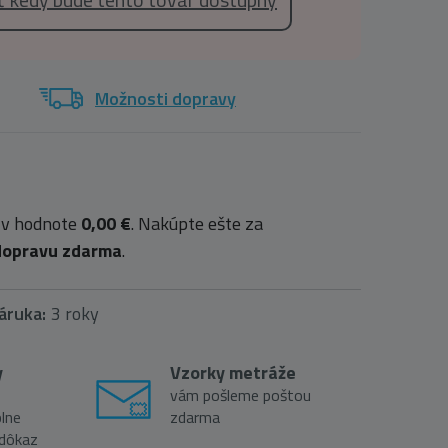
Možnosti dopravy
 v hodnote
0,00 €
. Nakúpte ešte za
dopravu zdarma
.
áruka:
3 roky
y
Vzorky metráže
vám pošleme poštou
lne
zdarma
 dôkaz