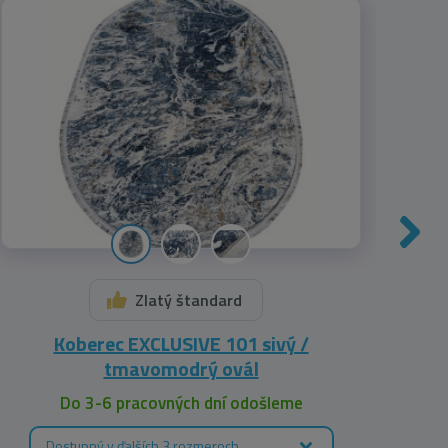
Zlatý štandard
Koberec EXCLUSIVE 101 sivý /
Ko
tmavomodrý ovál
Do 3-6 pracovných dní odošleme
Dostupný v ďalších 3 rozmeroch
D