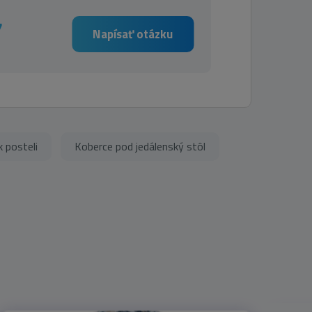
7
Napísať otázku
 posteli
Koberce pod jedálenský stôl