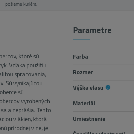
pošleme kuriéra
Parametre
ercov, ktoré sú
Farba
yk. Vďaka použitiu
Rozmer
litou spracovania,
. Sú vynikajúcou
Výška vlasu
koberce sú
 kobercov vyrobených
Materiál
 sa a neprášia. Tento
Umiestnenie
áciou vlákien, ktorá
ú prírodnej vlne, je