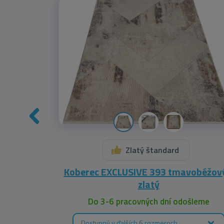
Zlatý štandard
/ čierny
Koberec EXCLUSIVE 393 tmavobéžový
zlatý
leme
Do 3-6 pracovných dní odošleme
Dostupný v ďalších 6 rozmeroch