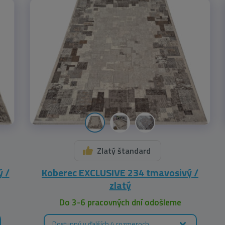
Zlatý štandard
 /
Koberec EXCLUSIVE 234 tmavosivý /
zlatý
Do 3-6 pracovných dní odošleme
Dostupný v ďalších 4 rozmeroch