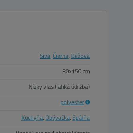
Sivá
,
Čierna
,
Béžová
80x150 cm
Nízky vlas (ľahká údržba)
polyester
Kuchyňa
,
Obývačka
,
Spálňa
Vhodný pre podlahové kúrenie