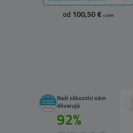
od
100,50 €
s DPH
Naši zákazníci nám
dôverujú
92%