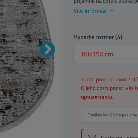
príjemné na dotyk. Vďaka pou
Viac informácií
Vyberte rozmer (4):
80x150 cm
Tento produkt moment
O jeho dostupnosti vás
upozornenia.
Dajte mi vedi