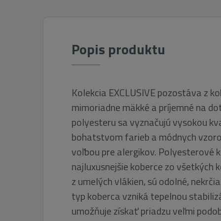
Popis produktu
Kolekcia EXCLUSIVE pozostáva z kob
mimoriadne mäkké a príjemné na dot
polyesteru sa vyznačujú vysokou kva
bohatstvom farieb a módnych vzorov
voľbou pre alergikov. Polyesterové 
najluxusnejšie koberce zo všetkých
z umelých vlákien, sú odolné, nekrčia
typ koberca vzniká tepelnou stabiliz
umožňuje získať priadzu veľmi podobn