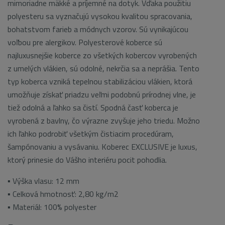
mimoriadne mäkké a príjemné na dotyk. Vďaka použitiu
polyesteru sa vyznačujú vysokou kvalitou spracovania,
bohatstvom farieb a módnych vzorov. Sú vynikajúcou
voľbou pre alergikov. Polyesterové koberce sú
najluxusnejšie koberce zo všetkých kobercov vyrobených
z umelých vlákien, sú odolné, nekrčia sa a neprášia. Tento
typ koberca vzniká tepelnou stabilizáciou vlákien, ktorá
umožňuje získať priadzu veľmi podobnú prírodnej vlne, je
tiež odolná a ľahko sa čistí. Spodná časť koberca je
vyrobená z bavlny, čo výrazne zvyšuje jeho triedu. Možno
ich ľahko podrobiť všetkým čistiacim procedúram,
šampónovaniu a vysávaniu. Koberec EXCLUSIVE je luxus,
ktorý prinesie do Vášho interiéru pocit pohodlia.
▪ Výška vlasu: 12 mm
▪ Celková hmotnosť: 2,80 kg/m2
▪ Materiál: 100% polyester