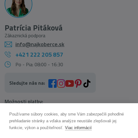
Patrícia Pitáková
Zákaznická podpora
info@najkoberce.sk
+421 222 205 857
Po - Pia: 08:00 - 16:30
Sledujte nás na:
Možnosti platby:
Používame súbory cookies, aby sme Vám zabezpečili pohodlné
AI pomocník Maxík
prehliadanie stránky a vďaka analýze neustále zlepšovali jej
Online
funkcie, výkon a použiteľnosť.
Viac informácií