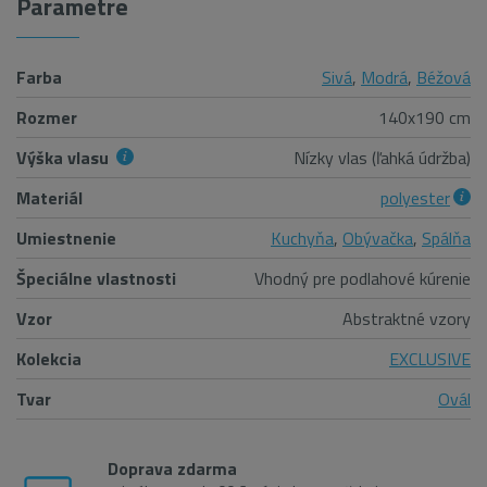
Parametre
Farba
Sivá
,
Modrá
,
Béžová
Rozmer
140x190 cm
Výška vlasu
Nízky vlas (ľahká údržba)
Materiál
polyester
Umiestnenie
Kuchyňa
,
Obývačka
,
Spálňa
Špeciálne vlastnosti
Vhodný pre podlahové kúrenie
Vzor
Abstraktné vzory
Kolekcia
EXCLUSIVE
Tvar
Ovál
Doprava zdarma