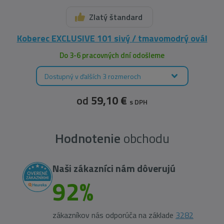
Zlatý štandard
Koberec EXCLUSIVE 101 sivý / tmavomodrý ovál
Do 3-6 pracovných dní odošleme
Dostupný v ďalších 3 rozmeroch
od
59,10 €
s DPH
Hodnotenie
obchodu
Naši zákazníci nám dôverujú
92%
zákazníkov nás odporúča na základe
3282