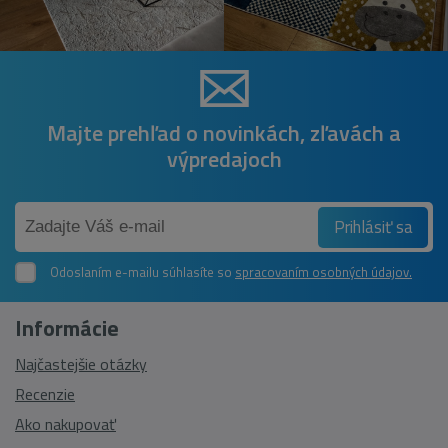
Majte prehľad o novinkách, zľavách a
výpredajoch
Prihlásiť sa
Odoslaním e-mailu súhlasíte so
spracovaním osobných údajov.
Informácie
Najčastejšie otázky
Recenzie
Ako nakupovať