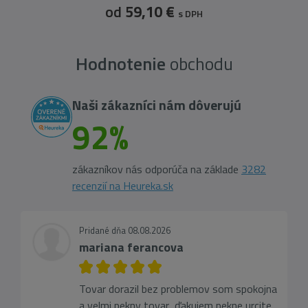
od
59,10 €
s DPH
Hodnotenie
obchodu
Naši zákazníci nám dôverujú
92%
zákazníkov nás odporúča na základe
3282
recenzií na Heureka.sk
Pridané dňa 08.08.2026
mariana ferancova
Tovar dorazil bez problemov som spokojna
a velmi pekny tovar ,ďakujem pekne urcite