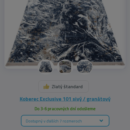
Zlatý štandard
Koberec Exclusive 101 sivý / granátový
Do 3-6 pracovných dní odošleme
Dostupný v ďalších 7 rozmeroch