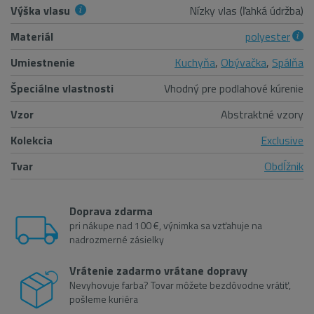
Výška vlasu
Nízky vlas (ľahká údržba)
Materiál
polyester
Umiestnenie
Kuchyňa
,
Obývačka
,
Spálňa
Špeciálne vlastnosti
Vhodný pre podlahové kúrenie
Vzor
Abstraktné vzory
Kolekcia
Exclusive
Tvar
Obdĺžnik
Doprava zdarma
pri nákupe nad 100 €, výnimka sa vzťahuje na
nadrozmerné zásielky
Vrátenie zadarmo vrátane dopravy
Nevyhovuje farba? Tovar môžete bezdôvodne vrátiť,
pošleme kuriéra