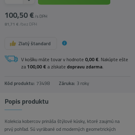
100,50 €
/s DPH
81,71 €
/bez DPH
Zlatý štandard
V košíku máte tovar v hodnote
0,00 €
. Nakúpte ešte
za
100,00 €
a získate
dopravu zdarma
.
Kód produktu:
73498
Záruka:
3 roky
Popis produktu
Kolekcia kobercov prináša štýlové kúsky, ktoré zaujmú na
prvý pohľad. Sú vyrábané od moderných geometrických