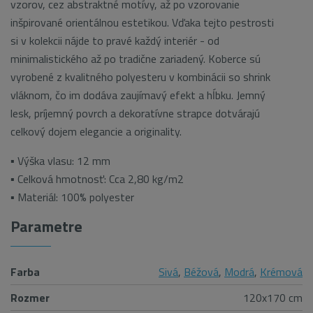
vzorov, cez abstraktné motívy, až po vzorovanie
inšpirované orientálnou estetikou. Vďaka tejto pestrosti
si v kolekcii nájde to pravé každý interiér - od
minimalistického až po tradične zariadený. Koberce sú
vyrobené z kvalitného polyesteru v kombinácii so shrink
vláknom, čo im dodáva zaujímavý efekt a hĺbku. Jemný
lesk, príjemný povrch a dekoratívne strapce dotvárajú
celkový dojem elegancie a originality.
▪ Výška vlasu: 12 mm
▪ Celková hmotnosť: Cca 2,80 kg/m2
▪ Materiál: 100% polyester
Parametre
Farba
Sivá
,
Béžová
,
Modrá
,
Krémová
Rozmer
120x170 cm