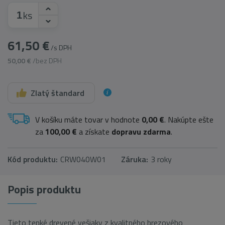
ks
61,50 €
/s DPH
50,00 €
/bez DPH
Zlatý štandard
V košíku máte tovar v hodnote
0,00 €
. Nakúpte ešte
za
100,00 €
a získate
dopravu zdarma
.
Kód produktu:
CRW040W01
Záruka:
3 roky
Popis produktu
Tieto tenké drevené vešiaky z kvalitného brezového