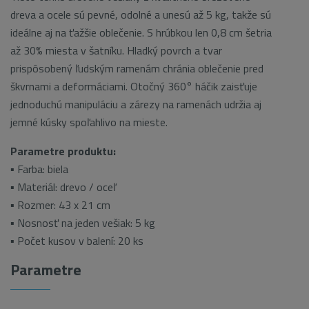
dreva a ocele sú pevné, odolné a unesú až 5 kg, takže sú
ideálne aj na ťažšie oblečenie. S hrúbkou len 0,8 cm šetria
až 30% miesta v šatníku. Hladký povrch a tvar
prispôsobený ľudským ramenám chránia oblečenie pred
škvrnami a deformáciami. Otočný 360° háčik zaisťuje
jednoduchú manipuláciu a zárezy na ramenách udržia aj
jemné kúsky spoľahlivo na mieste.
Parametre produktu:
▪ Farba: biela
▪ Materiál: drevo / oceľ
▪ Rozmer: 43 x 21 cm
▪ Nosnosť na jeden vešiak: 5 kg
▪ Počet kusov v balení: 20 ks
Parametre