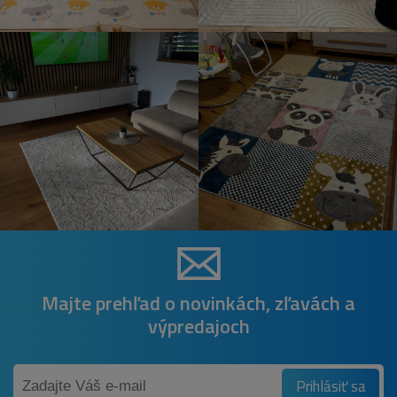
Majte prehľad o novinkách, zľavách a
výpredajoch
Prihlásiť sa