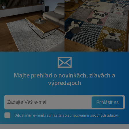
Majte prehľad o novinkách, zľavách a
výpredajoch
Prihlásiť sa
Odoslaním e-mailu súhlasíte so
spracovaním osobných údajov.