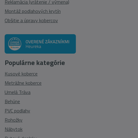
Reklamácia (vrátenie / výmena)
Montáž podlahových krytín
Obšitie a úpravy kobercov
Populárne kategórie
Kusové koberce
Metrážne koberce
Umelá Tráva
Behúne
PVC podlahy
Rohožky
Nábytok