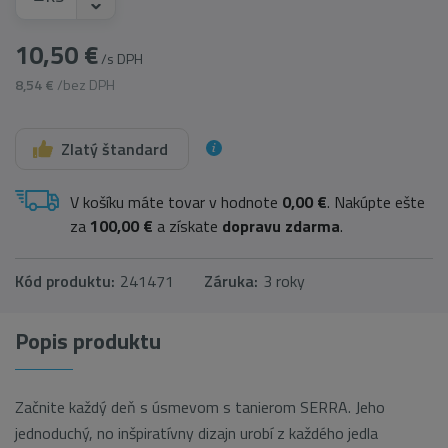
10,50 €
/s DPH
8,54 €
/bez DPH
Zlatý štandard
V košíku máte tovar v hodnote
0,00 €
. Nakúpte ešte
za
100,00 €
a získate
dopravu zdarma
.
Kód produktu:
241471
Záruka:
3 roky
Popis produktu
Začnite každý deň s úsmevom s tanierom SERRA. Jeho
jednoduchý, no inšpiratívny dizajn urobí z každého jedla