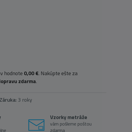
 v hodnote
0,00 €
. Nakúpte ešte za
dopravu zdarma
.
Záruka:
3 roky
y
Vzorky metráže
vám pošleme poštou
lne
zdarma