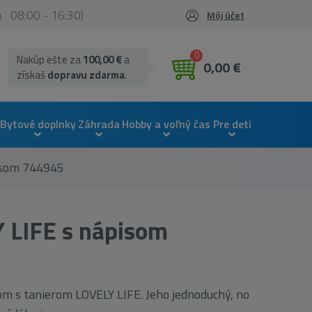
ia 08:00 - 16:30)
Môj účet
0
Nakúp ešte za
100,00 €
a
0,00 €
získaš
dopravu zdarma
.
Bytové doplnky
Záhrada
Hobby a voľný čas
Pre deti
pisom 744945
 LIFE s nápisom
m s tanierom LOVELY LIFE. Jeho jednoduchý, no