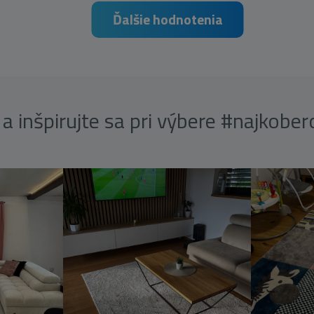
Ďalšie hodnotenia
a inšpirujte sa pri výbere #najkobe