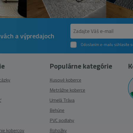
avách a výpredajoch
Odoslaním e-mailu súhlasíte 
ie
Populárne kategórie
K
otázky
Kusové koberce
Metrážne koberce
ť
Umelá Tráva
Behúne
PVC podlahy
nie kobercov
Rohožky