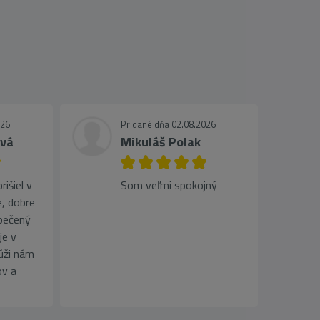
026
Pridané dňa 02.08.2026
ová
Mikuláš Polak
išiel v
Som veľmi spokojný
, dobre
pečený
je v
lúži nám
ov a