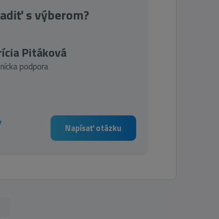
radiť s výberom?
ícia Pitáková
nícka podpora
7
Napísať otázku
s