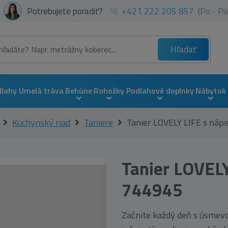
Potrebujete poradiť?
+421 222 205 857
(Po - P
Hľadať
dlahy
Umelá tráva
Behúne
Rohožky
Podlahové doplnky
Nábytok
Kuchynský riad
Taniere
Tanier LOVELY LIFE s ná
Tanier LOVELY
744945
Začnite každý deň s úsmevo