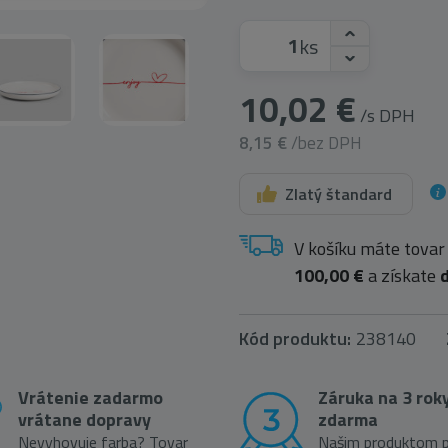
ks
10,02 €
/s DPH
8,15 €
/bez DPH
Zlatý štandard
V košíku máte tovar
100,00 €
a získate
Kód produktu:
238140
Vrátenie zadarmo
Záruka na 3 rok
vrátane dopravy
zdarma
Nevyhovuje farba? Tovar
Našim produktom p