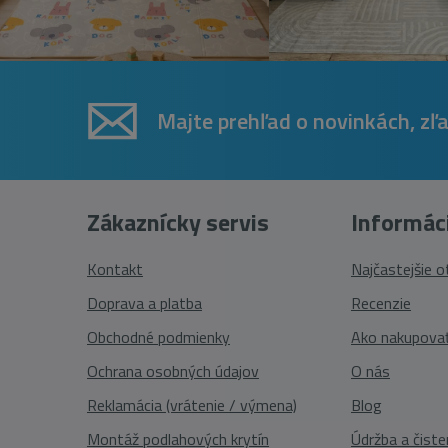
Majte prehľad o novinkách, zľ
Zákaznícky servis
Informác
Kontakt
Najčastejšie 
Doprava a platba
Recenzie
Obchodné podmienky
Ako nakupova
Ochrana osobných údajov
O nás
Reklamácia (vrátenie / výmena)
Blog
Montáž podlahových krytín
Údržba a čiste