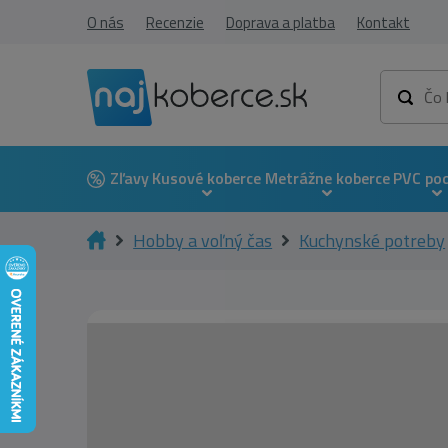
O nás
Recenzie
Doprava a platba
Kontakt
Zľavy
Kusové koberce
Metrážne koberce
PVC po
Hobby a voľný čas
Kuchynské potreby