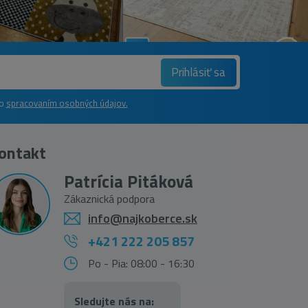
Prihlásiť sa
so
spracovaním osobných údajov.
ontakt
Patrícia Pitáková
Zákaznická podpora
info@najkoberce.sk
+421 222 205 857
Po - Pia: 08:00 - 16:30
Sledujte nás na: