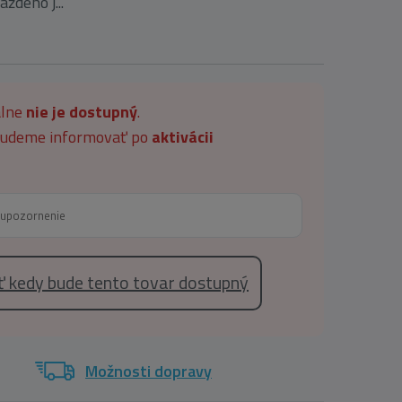
aždého j...
álne
nie je dostupný
.
 budeme informovať po
aktivácii
eť kedy bude tento tovar dostupný
Možnosti dopravy