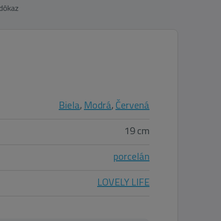
 dôkaz
Biela
,
Modrá
,
Červená
19 cm
porcelán
LOVELY LIFE