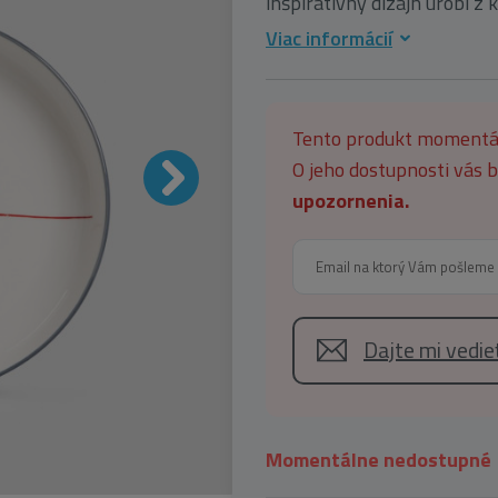
inšpiratívny dizajn urobí z k
Viac informácií
Tento produkt moment
O jeho dostupnosti vás
upozornenia.
Dajte mi vedi
Momentálne nedostupné