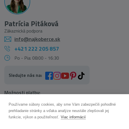
Patrícia Pitáková
Zákaznická podpora
info@najkoberce.sk
+421 222 205 857
Po - Pia: 08:00 - 16:30
Sledujte nás na:
Možnosti platby:
Používame súbory cookies, aby sme Vám zabezpečili pohodlné
AI pomocník Maxík
prehliadanie stránky a vďaka analýze neustále zlepšovali jej
Online
funkcie, výkon a použiteľnosť.
Viac informácií