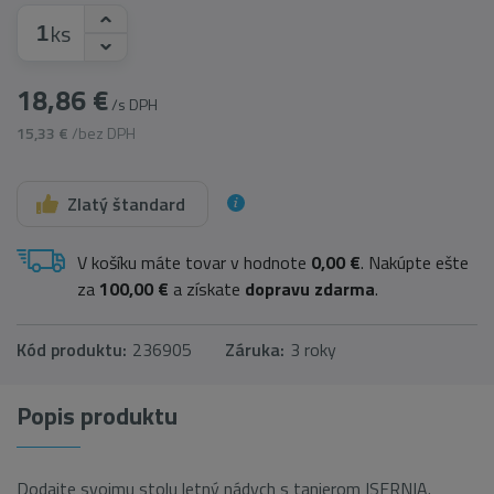
ks
18,86 €
/s DPH
15,33 €
/bez DPH
Zlatý štandard
V košíku máte tovar v hodnote
0,00 €
. Nakúpte ešte
za
100,00 €
a získate
dopravu zdarma
.
Kód produktu:
236905
Záruka:
3 roky
Popis produktu
Dodajte svojmu stolu letný nádych s tanierom ISERNIA.