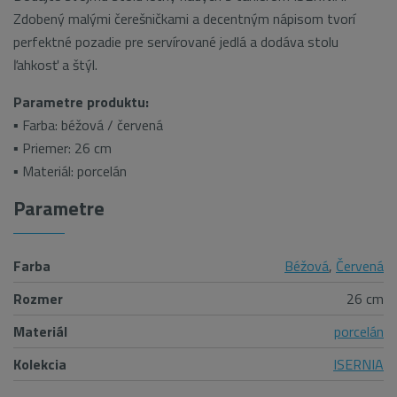
Zdobený malými čerešničkami a decentným nápisom tvorí
perfektné pozadie pre servírované jedlá a dodáva stolu
ľahkosť a štýl.
P
arametre produktu:
▪ Farba: béžová / červená
▪ Priemer: 26 cm
▪ Materiál: porcelán
Parametre
Farba
Béžová
,
Červená
Rozmer
26 cm
Materiál
porcelán
Kolekcia
ISERNIA