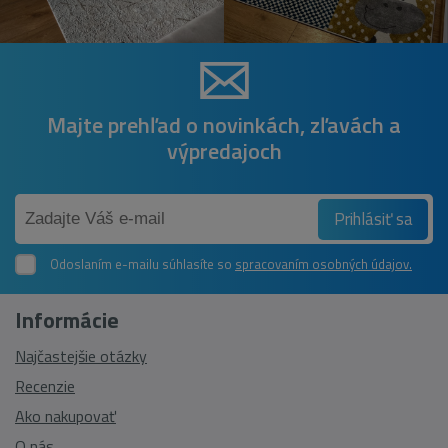
Majte prehľad o novinkách, zľavách a
výpredajoch
Prihlásiť sa
Odoslaním e-mailu súhlasíte so
spracovaním osobných údajov.
Informácie
Najčastejšie otázky
Recenzie
Ako nakupovať
O nás