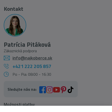
Kontakt
Patrícia Pitáková
Zákaznická podpora
info@najkoberce.sk
+421 222 205 857
Po - Pia: 08:00 - 16:30
Sledujte nás na:
Možnosti platby: