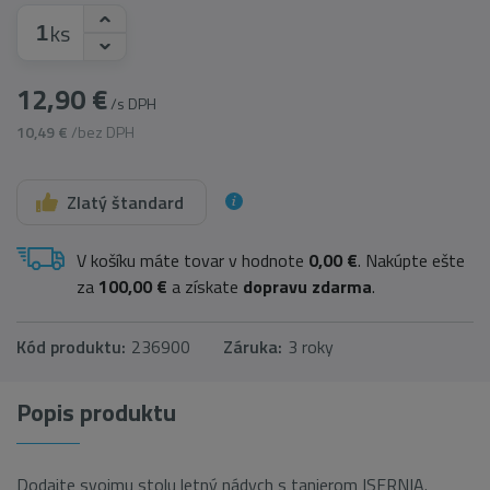
ks
12,90 €
/s DPH
10,49 €
/bez DPH
Zlatý štandard
V košíku máte tovar v hodnote
0,00 €
. Nakúpte ešte
za
100,00 €
a získate
dopravu zdarma
.
Kód produktu:
236900
Záruka:
3 roky
Popis produktu
Dodajte svojmu stolu letný nádych s tanierom ISERNIA.