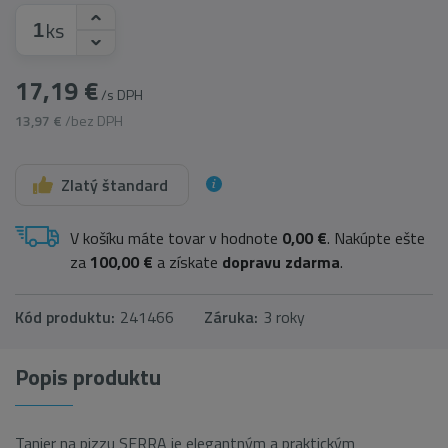
ks
17,19 €
/s DPH
13,97 €
/bez DPH
Zlatý štandard
V košíku máte tovar v hodnote
0,00 €
. Nakúpte ešte
za
100,00 €
a získate
dopravu zdarma
.
Kód produktu:
241466
Záruka:
3 roky
Popis produktu
Tanier na pizzu SERRA je elegantným a praktickým