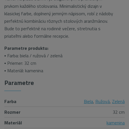
prvkom každého stolovania. Minimalistický dizajn v
klasickej farbe, doplnený jemným nápisom, robí z nádoby
perfektnú kombináciu rôznych stolových aranžmánov.
Bude to perfektné na rodinné večere, stretnutia s
priateľmi alebo formálne recepcie.
Parametre produktu:
▪ Farba: biela / ružová / zelená
▪ Priemer: 32 cm
▪ Materiál: kamenina
Parametre
Farba
Biela
,
Ružová
,
Zelená
Rozmer
32 cm
Materiál
kamenina