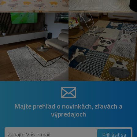
Majte prehľad o novinkách, zľavách a
výpredajoch
Prihlásiť sa