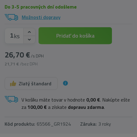
Do 3-5 pracovných dní odošleme
Možnosti dopravy
ks
Pridať do košíka
26,70 €
/s DPH
21,71 €
/bez DPH
Zlatý štandard
V košíku máte tovar v hodnote
0,00 €
. Nakúpte ešte
za
100,00 €
a získate
dopravu zdarma
.
Kód produktu:
65566_GR1924
Záruka:
3 roky