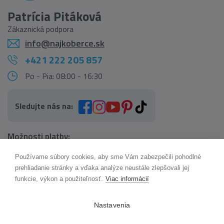
Patrícia Pitáková
Zákaznická podpora
info@najkoberce.sk
+421 222 205 857
Po - Pia: 08:00 - 16:30
Sledujte nás na:
Možnosti platby:
Používame súbory cookies, aby sme Vám zabezpečili pohodlné
AI pomocník Maxík
prehliadanie stránky a vďaka analýze neustále zlepšovali jej
Online
funkcie, výkon a použiteľnosť.
Viac informácií
Možnosti dopravy:
Nastavenia