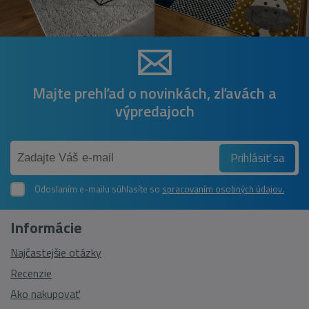
Majte prehľad o novinkách, zľavách a
výpredajoch
Prihlásiť sa
Odoslaním e-mailu súhlasíte so
spracovaním osobných údajov.
Informácie
Najčastejšie otázky
Recenzie
Ako nakupovať