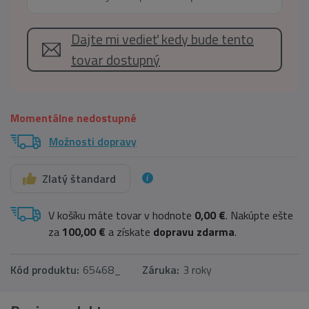
Dajte mi vedieť kedy bude tento
tovar dostupný
Momentálne nedostupné
Možnosti dopravy
Zlatý štandard
V košíku máte tovar v hodnote
0,00 €
. Nakúpte ešte
za
100,00 €
a získate
dopravu zdarma
.
Kód produktu:
65468_
Záruka:
3 roky