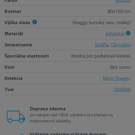
Farba
Ružová
Rozmer
80x150 cm
Výška vlasu
Shaggy (vysoký vlas, mäkký)
Materiál
polyester
Umiestnenie
Spálňa
,
Obývačka
Špeciálne vlastnosti
Vhodný pre podlahové kúrenie
Vzor
Bez vzoru
Kolekcia
Micro Shaggy
Tvar
Obdĺžnik
Doprava zdarma
pri nákupe nad 100 €, výnimka sa vzťahuje na
nadrozmerné zásielky
Vrátenie zadarmo vrátane dopravy