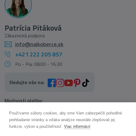
Patrícia Pitáková
Zákaznická podpora
info@najkoberce.sk
+421 222 205 857
Po - Pia: 08:00 - 16:30
Sledujte nás na:
Možnosti platby:
Používame súbory cookies, aby sme Vám zabezpečili pohodlné
AI pomocník Maxík
prehliadanie stránky a vďaka analýze neustále zlepšovali jej
Online
funkcie, výkon a použiteľnosť.
Viac informácií