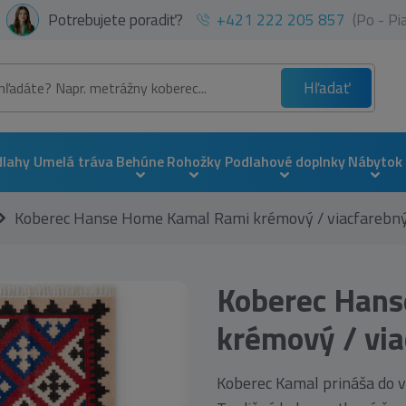
Potrebujete poradiť?
+421 222 205 857
(Po - P
Hľadať
dlahy
Umelá tráva
Behúne
Rohožky
Podlahové doplnky
Nábytok
Koberec Hanse Home Kamal Rami krémový / viacfarebn
Koberec Han
krémový / vi
Koberec Kamal prináša do v