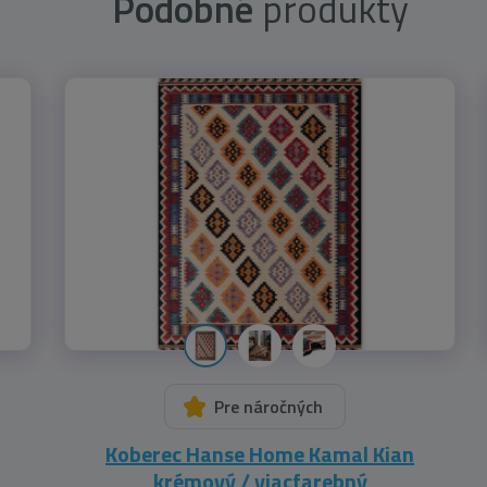
Podobné
produkty
Pre náročných
Koberec Hanse Home Kamal Kian
krémový / viacfarebný