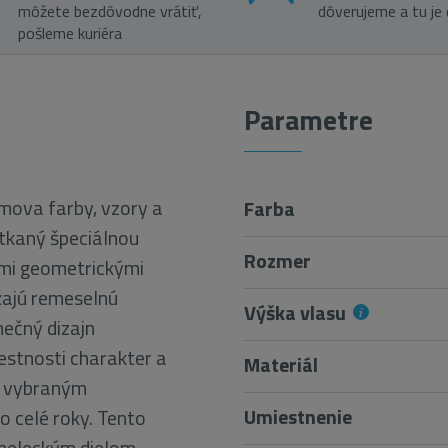
môžete bezdôvodne vrátiť,
dôverujeme a tu je
pošleme kuriéra
Parametre
mova farby, vzory a
Farba
 tkaný špeciálnou
Rozmer
jimi geometrickými
žajú remeselnú
Výška vlasu
nečný dizajn
estnosti charakter a
Materiál
vo vybraným
Umiestnenie
o celé roky. Tento
umeleckým dielom,