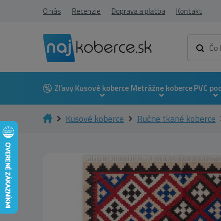
O nás
Recenzie
Doprava a platba
Kontakt
Zľavy
Kusové koberce
Metrážne koberce
PVC po
Kusové koberce
Ručne tkané koberce