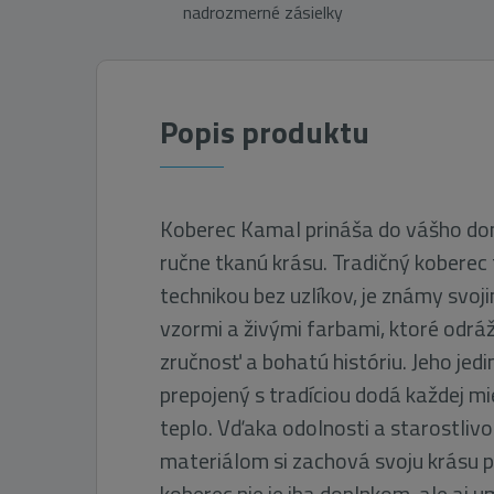
nadrozmerné zásielky
Popis produktu
Koberec Kamal prináša do vášho do
ručne tkanú krásu. Tradičný koberec
technikou bez uzlíkov, je známy svo
vzormi a živými farbami, ktoré odrá
zručnosť a bohatú históriu. Jeho jedi
prepojený s tradíciou dodá každej mi
teplo. Vďaka odolnosti a starostli
materiálom si zachová svoju krásu p
koberec nie je iba doplnkom, ale aj 