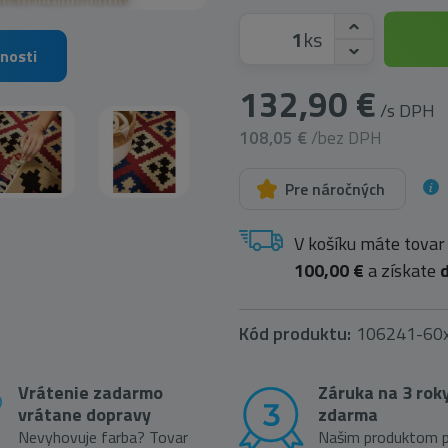
ks
nosti
132,90 €
/s DPH
108,05 €
/bez DPH
Pre náročných
V košíku máte tovar
100,00 €
a získate
Kód produktu:
106241-60
Vrátenie zadarmo
Záruka na 3 rok
vrátane dopravy
zdarma
Nevyhovuje farba? Tovar
Našim produktom p