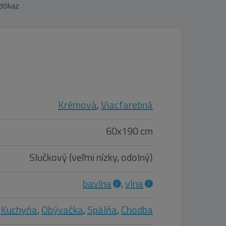
 dôkaz
Krémová
,
Viacfarebná
60x190 cm
Slučkový (veľmi nízky, odolný)
bavlna
,
vlna
Kuchyňa
,
Obývačka
,
Spálňa
,
Chodba