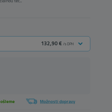
álnou tec...
132,90 €
/s DPH
došleme
Možnosti dopravy