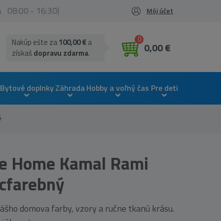
ia 08:00 - 16:30)
Môj účet
0
Nakúp ešte za
100,00 €
a
0,00 €
získaš
dopravu zdarma
.
Bytové doplnky
Záhrada
Hobby a voľný čas
Pre deti
ý
se Home Kamal Rami
acfarebný
ášho domova farby, vzory a ručne tkanú krásu.