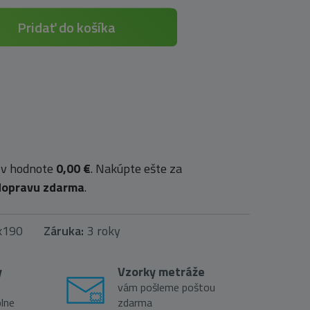
Pridať do košíka
 v hodnote
0,00 €
. Nakúpte ešte za
dopravu zdarma
.
x190
Záruka:
3 roky
y
Vzorky metráže
vám pošleme poštou
lne
zdarma