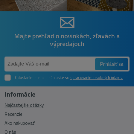
Majte prehľad o novinkách, zľavách a
výpredajoch
Prihlásiť sa
Odoslaním e-mailu súhlasíte so
spracovaním osobných údajov.
Informácie
Najčastejšie otázky
Recenzie
Ako nakupovať
O nás