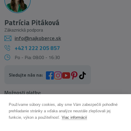
Patrícia Pitáková
Zákaznická podpora
info@najkoberce.sk
+421 222 205 857
Po - Pia: 08:00 - 16:30
Sledujte nás na:
Možnosti platby:
Používame súbory cookies, aby sme Vám zabezpečili pohodlné
AI pomocník Maxík
prehliadanie stránky a vďaka analýze neustále zlepšovali jej
Online
funkcie, výkon a použiteľnosť.
Viac informácií
Možnosti dopravy: