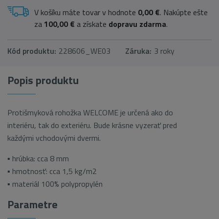
V košíku máte tovar v hodnote
0,00 €
. Nakúpte ešte
za
100,00 €
a získate
dopravu zdarma
.
Kód produktu:
228606_WE03
Záruka:
3 roky
Popis produktu
Protišmyková rohožka WELCOME je určená ako do
interiéru, tak do exteriéru. Bude krásne vyzerať pred
každými vchodovými dvermi.
▪ hrúbka: cca 8 mm
▪ hmotnosť: cca 1,5 kg/m2
▪ materiál 100% polypropylén
Parametre