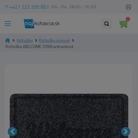
+421 222 205 857
(Po - Pia 08:00 - 16:30)
0
Rohožky
Rohožky kusové
Rohožka WELCOME 2098 antracitová