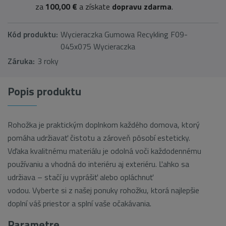
za
100,00 €
a získate
dopravu zdarma
.
Kód produktu:
Wycieraczka Gumowa Recykling F09-
045x075 Wycieraczka
Záruka:
3 roky
Popis produktu
Rohožka je praktickým doplnkom každého domova, ktorý
pomáha udržiavať čistotu a zároveň pôsobí esteticky.
Vďaka kvalitnému materiálu je odolná voči každodennému
používaniu a vhodná do interiéru aj exteriéru. Ľahko sa
udržiava – stačí ju vyprášiť alebo opláchnuť
vodou.
Vyberte si z našej ponuky rohožku, ktorá najlepšie
doplní váš priestor a splní vaše očakávania.
Parametre