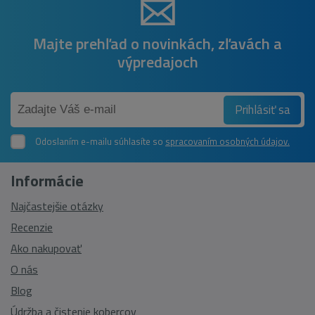
Majte prehľad o novinkách, zľavách a
výpredajoch
Prihlásiť sa
Odoslaním e-mailu súhlasíte so
spracovaním osobných údajov.
Informácie
Najčastejšie otázky
Recenzie
Ako nakupovať
O nás
Blog
Údržba a čistenie kobercov