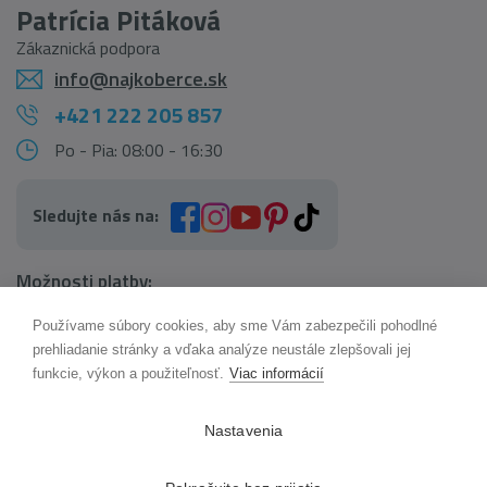
Patrícia Pitáková
Zákaznická podpora
info@najkoberce.sk
+421 222 205 857
Po - Pia: 08:00 - 16:30
Sledujte nás na:
Možnosti platby:
Používame súbory cookies, aby sme Vám zabezpečili pohodlné
AI pomocník Maxík
prehliadanie stránky a vďaka analýze neustále zlepšovali jej
Online
funkcie, výkon a použiteľnosť.
Viac informácií
Možnosti dopravy:
Nastavenia