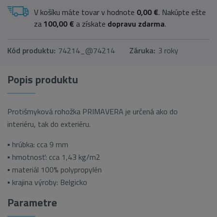
V košíku máte tovar v hodnote
0,00 €
. Nakúpte ešte
za
100,00 €
a získate
dopravu zdarma
.
Kód produktu:
74214_@74214
Záruka:
3 roky
Popis produktu
Protišmyková rohožka PRIMAVERA je určená ako do
interiéru, tak do exteriéru.
▪ hrúbka: cca 9 mm
▪ hmotnosť: cca 1,43 kg/m2
▪ materiál 100% polypropylén
▪ krajina výroby: Belgicko
Parametre