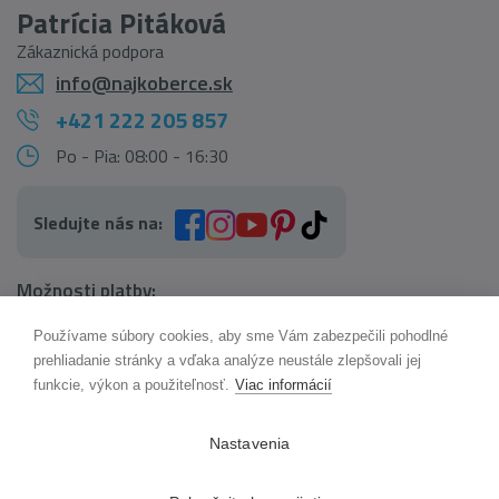
Patrícia Pitáková
Zákaznická podpora
info@najkoberce.sk
+421 222 205 857
Po - Pia: 08:00 - 16:30
Sledujte nás na:
Možnosti platby:
Používame súbory cookies, aby sme Vám zabezpečili pohodlné
AI pomocník Maxík
prehliadanie stránky a vďaka analýze neustále zlepšovali jej
Online
funkcie, výkon a použiteľnosť.
Viac informácií
Možnosti dopravy:
Nastavenia