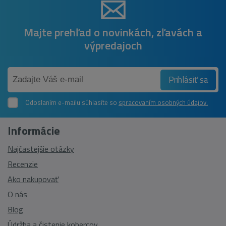
Majte prehľad o novinkách, zľavách a
výpredajoch
Prihlásiť sa
Odoslaním e-mailu súhlasíte so
spracovaním osobných údajov.
Informácie
Najčastejšie otázky
Recenzie
Ako nakupovať
O nás
Blog
Údržba a čistenie kobercov