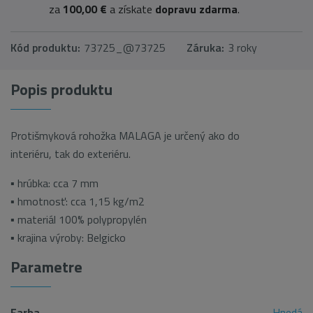
za
100,00 €
a získate
dopravu zdarma
.
Kód produktu:
73725_@73725
Záruka:
3 roky
Popis produktu
Protišmyková rohožka MALAGA je určený ako do
interiéru, tak do exteriéru.
▪ hrúbka: cca 7 mm
▪ hmotnosť: cca 1,15 kg/m2
▪ materiál 100% polypropylén
▪ krajina výroby: Belgicko
Parametre
Farba
Hnedá