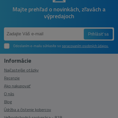
Majte prehľad o novinkách, zľavách a
výpredajoch
Prihlásiť sa
Odoslaním e-mailu súhlasíte so
spracovaním osobných údajov.
Informácie
Najčastejšie otázky
Recenzie
Ako nakupovať
O nás
Blog
Údržba a čistenie kobercov
Veľkoobchodná spolupráca - B2B