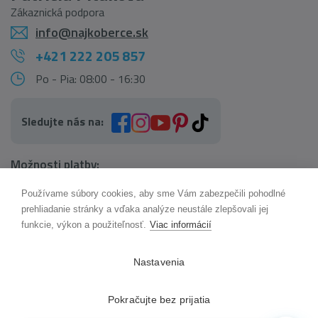
Zákaznická podpora
info@najkoberce.sk
+421 222 205 857
Po - Pia: 08:00 - 16:30
Sledujte nás na:
Možnosti platby:
Používame súbory cookies, aby sme Vám zabezpečili pohodlné
AI pomocník Maxík
prehliadanie stránky a vďaka analýze neustále zlepšovali jej
Online
funkcie, výkon a použiteľnosť.
Viac informácií
Možnosti dopravy:
Nastavenia
Pokračujte bez prijatia