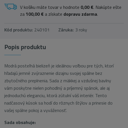
V košíku máte tovar v hodnote
0,00 €
. Nakúpte ešte
za
100,00 €
a získate
dopravu zdarma
.
Kód produktu:
240101
Záruka:
3 roky
Popis produktu
Modrá posteľná bielizeň je ideálnou voľbou pre tých, ktorí
hľadajú jemné zvýraznenie dizajnu svojej spálne bez
zbytočného preplnenia. Sada z mäkkej a vzdušnej bavlny
vám poskytne nielen pohodlný a príjemný spánok, ale aj
jednoduchú eleganciu, ktorá zútulní váš interiér. Tento
nadčasový kúsok sa hodí do rôznych štýlov a prinesie do
vašej spálne pokoj a vyváženosť.
Sada obsahuje: