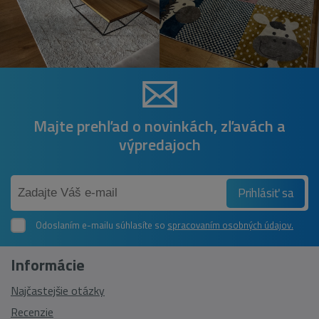
Majte prehľad o novinkách, zľavách a
výpredajoch
Prihlásiť sa
Odoslaním e-mailu súhlasíte so
spracovaním osobných údajov.
Informácie
Najčastejšie otázky
Recenzie