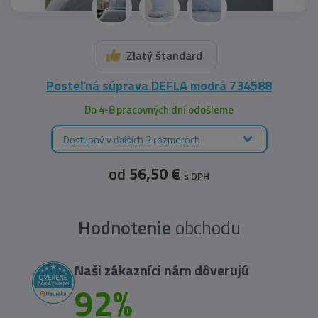
Zlatý štandard
Posteľná súprava DEFLA modrá 734588
Do 4-8 pracovných dní odošleme
Dostupný v ďalších 3 rozmeroch
od
56,50 €
s DPH
Hodnotenie
obchodu
Naši zákazníci nám dôverujú
92%