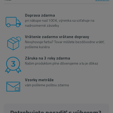
Doprava zdarma
pri nákupe nad 100 €, výnimka sa vzťahuje na
nadrozmerné zásielky
Vrátenie zadarmo vrátane dopravy
Nevyhovuje farba? Tovar môžete bezdôvodne vrátiť,
pošleme kuriéra
Záruka na 3 roky zdarma
Našim produktom plne dôverujeme a tu je dôkaz
Vzorky metráže
vám pošleme poštou zdarma
Potrebujete poradiť s výberom?