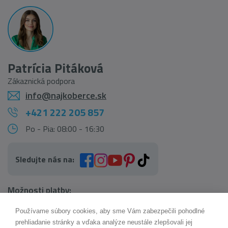
Patrícia Pitáková
Zákaznická podpora
info@najkoberce.sk
+421 222 205 857
Po - Pia: 08:00 - 16:30
Sledujte nás na:
Možnosti platby:
Používame súbory cookies, aby sme Vám zabezpečili pohodlné
AI pomocník Maxík
prehliadanie stránky a vďaka analýze neustále zlepšovali jej
Online