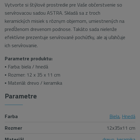
Vytvorte si štýlové prostredie pre Vaše občerstvenie so
servírovacou sadou ASTRA. Skladá sa z troch
keramických misiek s rôznym objemom, umiestnených na
predĺženom drevenom podnose. Takáto sada nielenže
efektívne prezentuje servírované pochúťky, ale aj uľahčuje
ich servírovanie.
Parametre produktu:
▪ Farba: biela / hnedá
▪ Rozmer: 12 x 35 x 11 cm
▪ Materiál: drevo / keramika
Parametre
Farba
Biela
,
Hnedá
Rozmer
12x35x11 cm
Materiál
drevo
,
keramika