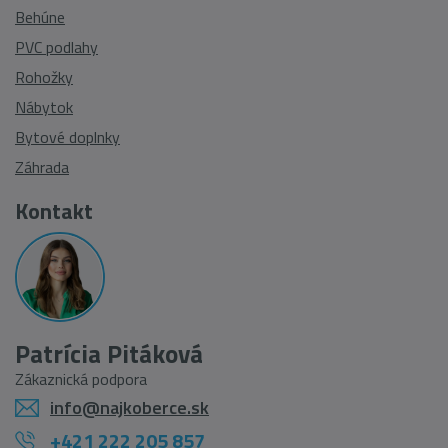
Behúne
PVC podlahy
Rohožky
Nábytok
Bytové doplnky
Záhrada
Kontakt
Patrícia Pitáková
Zákaznická podpora
info@najkoberce.sk
+421 222 205 857