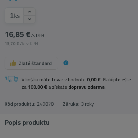
ks
16,85 €
/s DPH
13,70 €
/bez DPH
Zlatý štandard
V košíku máte tovar v hodnote
0,00 €
. Nakúpte ešte
za
100,00 €
a získate
dopravu zdarma
.
Kód produktu:
240878
Záruka:
3 roky
Popis produktu