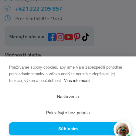
+421 222 205 857
Po - Pia: 08:00 - 16:30
Sledujte nás na:
Možnosti platby:
Používame súbory cookies, aby sme Vám zabezpečili pohodlné
AI pomocník Maxík
prehliadanie stránky a vďaka analýze neustále zlepšovali jej
Online
funkcie, výkon a použiteľnosť.
Viac informácií
Možnosti dopravy:
Nastavenia
Pokračujte bez prijatia
Súhlasím