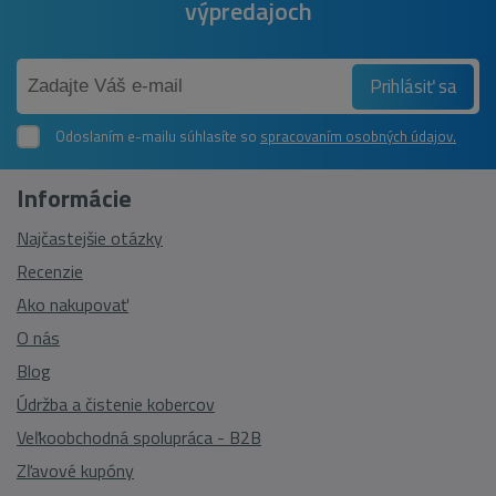
výpredajoch
Prihlásiť sa
Odoslaním e-mailu súhlasíte so
spracovaním osobných údajov.
Informácie
Najčastejšie otázky
Recenzie
Ako nakupovať
O nás
Blog
Údržba a čistenie kobercov
Veľkoobchodná spolupráca - B2B
Zľavové kupóny