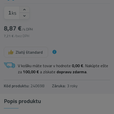
ks
8,87 €
/s DPH
7,21 €
/bez DPH
Zlatý štandard
V košíku máte tovar v hodnote
0,00 €
. Nakúpte ešte
za
100,00 €
a získate
dopravu zdarma
.
Kód produktu:
240698
Záruka:
3 roky
Popis produktu