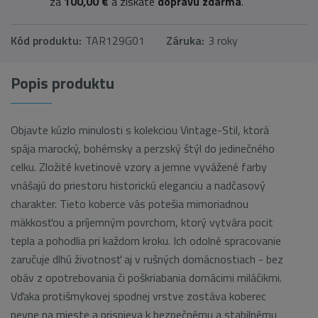
za
100,00 €
a získate
dopravu zdarma
.
Kód produktu:
TAR129G01
Záruka:
3 roky
Popis produktu
Objavte kúzlo minulosti s kolekciou Vintage-Stil, ktorá
spája marocký, bohémsky a perzský štýl do jedinečného
celku. Zložité kvetinové vzory a jemne vyvážené farby
vnášajú do priestoru historickú eleganciu a nadčasový
charakter. Tieto koberce vás potešia mimoriadnou
mäkkosťou a príjemným povrchom, ktorý vytvára pocit
tepla a pohodlia pri každom kroku. Ich odolné spracovanie
zaručuje dlhú životnosť aj v rušných domácnostiach - bez
obáv z opotrebovania či poškriabania domácimi miláčikmi.
Vďaka protišmykovej spodnej vrstve zostáva koberec
pevne na mieste a prispieva k bezpečnému a stabilnému