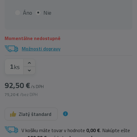
Áno
Nie
Momentálne nedostupné
Možnosti dopravy
ks
92,50 €
/s DPH
75,20 €
/bez DPH
Zlatý štandard
V košíku máte tovar v hodnote
0,00 €
. Nakúpte ešte