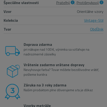
Špeciálne vlastnosti
Prateľný
,
Protišmykový
Vzor
Orientálne vzory
Kolekcia
Vintage-Stil
Tvar
Obdĺžnik
Doprava zdarma
pri nákupe nad 100 €, výnimka sa vzťahuje na
nadrozmerné zásielky
Vrátenie zadarmo vrátane dopravy
Nevyhovuje farba? Tovar môžete bezdôvodne vrátiť,
pošleme kuriéra
Záruka na 3 roky zdarma
Našim produktom plne dôverujeme a tu je dôkaz
Vzorky metráže