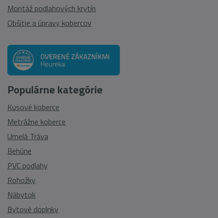
Montáž podlahových krytín
Obšitie a úpravy kobercov
Populárne kategórie
Kusové koberce
Metrážne koberce
Umelá Tráva
Behúne
PVC podlahy
Rohožky
Nábytok
Bytové doplnky