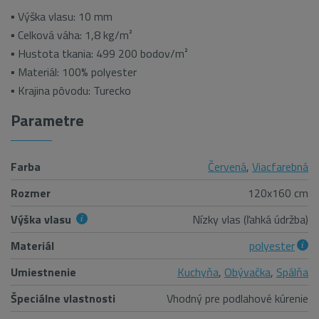
▪ Výška vlasu: 10 mm
▪ Celková váha: 1,8 kg/m²
▪ Hustota tkania: 499 200 bodov/m²
▪ Materiál: 100% polyester
▪ Krajina pôvodu: Turecko
Parametre
Farba
Červená
,
Viacfarebná
Rozmer
120x160 cm
Výška vlasu
Nízky vlas (ľahká údržba)
Materiál
polyester
Umiestnenie
Kuchyňa
,
Obývačka
,
Spálňa
Špeciálne vlastnosti
Vhodný pre podlahové kúrenie