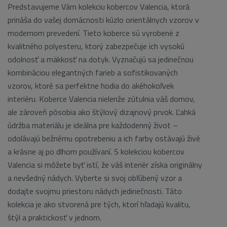
Predstavujeme Vám kolekciu kobercov Valencia, ktorá
prináša do vašej domácnosti kúzlo orientálnych vzorov v
modernom prevedení. Tieto koberce sú vyrobené z
kvalitného polyesteru, ktorý zabezpečuje ich vysokú
odolnosť a mäkkosť na dotyk. Vyznačujú sa jedinečnou
kombináciou elegantných farieb a sofistikovaných
vzorov, ktoré sa perfektne hodia do akéhokoľvek
interiéru. Koberce Valencia nielenže zútulnia váš domov,
ale zároveň pôsobia ako štýlový dizajnový prvok. Ľahká
údržba materiálu je ideálna pre každodenný život –
odolávajú bežnému opotrebeniu a ich farby ostávajú živé
a krásne aj po dlhom používaní. S kolekciou kobercov
Valencia si môžete byť istí, že váš interiér získa originálny
a nevšedný nádych. Vyberte si svoj obľúbený vzor a
dodajte svojmu priestoru nádych jedinečnosti. Táto
kolekcia je ako stvorená pre tých, ktorí hľadajú kvalitu,
štýl a praktickosť v jednom.