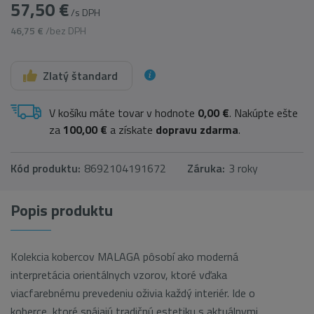
57,50 €
/s DPH
46,75 €
/bez DPH
Zlatý štandard
V košíku máte tovar v hodnote
0,00 €
. Nakúpte ešte
za
100,00 €
a získate
dopravu zdarma
.
Kód produktu:
8692104191672
Záruka:
3 roky
Popis produktu
Kolekcia kobercov MALAGA pôsobí ako moderná
interpretácia orientálnych vzorov, ktoré vďaka
viacfarebnému prevedeniu oživia každý interiér. Ide o
koberce, ktoré spájajú tradičnú estetiku s aktuálnymi