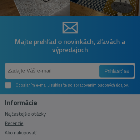
Majte prehľad o novinkách, zľavách a
výpredajoch
Prihlásiť sa
Odoslaním e-mailu súhlasíte so
spracovaním osobných údajov.
Informácie
Najčastejšie otázky
Recenzie
Ako nakupovať