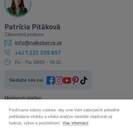
Patrícia Pitáková
Zákaznická podpora
info@najkoberce.sk
+421 222 205 857
Po - Pia: 08:00 - 16:30
Sledujte nás na:
Možnosti platby:
Používame súbory cookies, aby sme Vám zabezpečili pohodlné
AI pomocník Maxík
prehliadanie stránky a vďaka analýze neustále zlepšovali jej
Online
funkcie, výkon a použiteľnosť.
Viac informácií