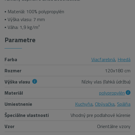
▪ Materiál: 100% polypropylén
▪ Výška vlasu: 7 mm
▪ Váha: 1,9 kg/m
²
Parametre
Farba
Viacfarebná
,
Hnedá
Rozmer
120x180 cm
Výška vlasu
Nízky vlas (ľahká údržba)
Materiál
polypropylén
Umiestnenie
Kuchyňa
,
Obývačka
,
Spálňa
Špeciálne vlastnosti
Vhodný pre podlahové kúrenie
Vzor
Orientálne vzory