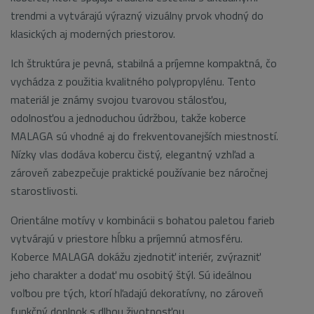
trendmi a vytvárajú výrazný vizuálny prvok vhodný do
klasických aj moderných priestorov.
Ich štruktúra je pevná, stabilná a príjemne kompaktná, čo
vychádza z použitia kvalitného polypropylénu. Tento
materiál je známy svojou tvarovou stálosťou,
odolnosťou a jednoduchou údržbou, takže koberce
MALAGA sú vhodné aj do frekventovanejších miestností.
Nízky vlas dodáva kobercu čistý, elegantný vzhľad a
zároveň zabezpečuje praktické používanie bez náročnej
starostlivosti.
Orientálne motívy v kombinácii s bohatou paletou farieb
vytvárajú v priestore hĺbku a príjemnú atmosféru.
Koberce MALAGA dokážu zjednotiť interiér, zvýrazniť
jeho charakter a dodať mu osobitý štýl. Sú ideálnou
voľbou pre tých, ktorí hľadajú dekoratívny, no zároveň
funkčný doplnok s dlhou životnosťou.