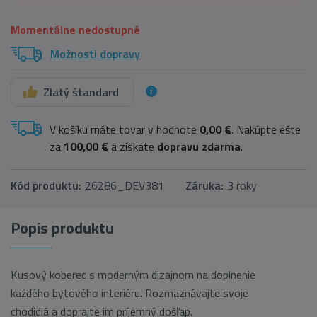
Momentálne nedostupné
Možnosti dopravy
Zlatý štandard
V košíku máte tovar v hodnote
0,00 €
. Nakúpte ešte
za
100,00 €
a získate
dopravu zdarma
.
Kód produktu:
26286_DEV381
Záruka:
3 roky
Popis produktu
Kusový koberec s moderným dizajnom na doplnenie
každého bytového interiéru. Rozmaznávajte svoje
chodidlá a doprajte im príjemný došľap.