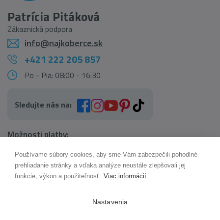
Patrícia Pitáková
Zákaznická podpora
info@najkoberce.sk
+421 222 205 857
Po - Pia: 08:00 - 16:30
Sledujte nás na:
Možnosti platby:
Používame súbory cookies, aby sme Vám zabezpečili pohodlné
AI pomocník Maxík
prehliadanie stránky a vďaka analýze neustále zlepšovali jej
Online
funkcie, výkon a použiteľnosť.
Viac informácií
Možnosti dopravy:
Nastavenia