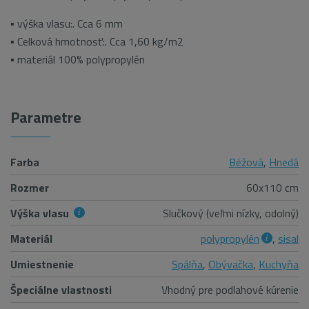
▪ výška vlasu:. Cca 6 mm
▪ Celková hmotnosť:. Cca 1,60 kg/m2
▪ materiál 100% polypropylén
Parametre
Farba
Béžová
,
Hnedá
Rozmer
60x110 cm
Výška vlasu
Slučkový (veľmi nízky, odolný)
Materiál
polypropylén
,
sisal
Umiestnenie
Spálňa
,
Obývačka
,
Kuchyňa
Špeciálne vlastnosti
Vhodný pre podlahové kúrenie