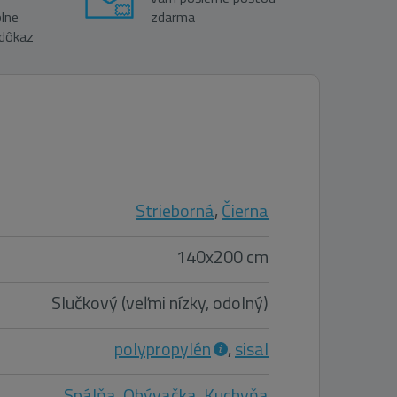
lne
zdarma
 dôkaz
Strieborná
,
Čierna
140x200 cm
Slučkový (veľmi nízky, odolný)
polypropylén
,
sisal
Spálňa
,
Obývačka
,
Kuchyňa