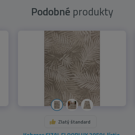
Podobné
produkty
Zlatý štandard
Koberec SIZAL FLOORLUX 20504 lístie,