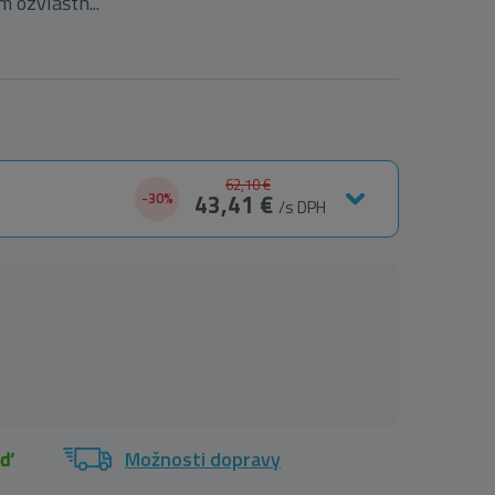
 ozvláštn...
62,10 €
43,41 €
-30%
/s DPH
eď
Možnosti dopravy