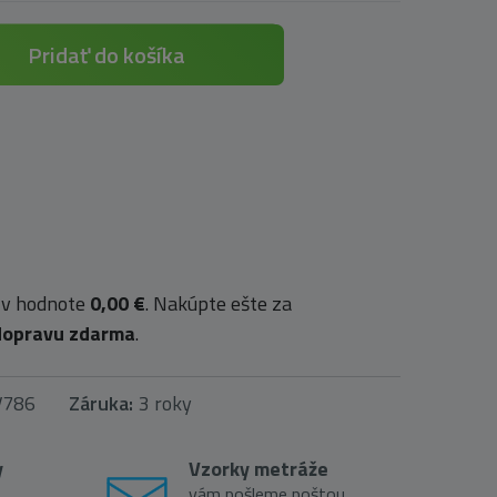
Pridať do košíka
 v hodnote
0,00 €
. Nakúpte ešte za
dopravu zdarma
.
V786
Záruka:
3 roky
y
Vzorky metráže
vám pošleme poštou