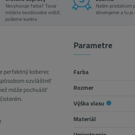
Nevyhovuje farba? Tovar
Našim produktom p
môžete bezdôvodne vrátiť,
dôverujeme a tu je
pošleme kuriéra
Parametre
e perfektný koberec
Farba
m spôsobom ozvláštniť
Rozmer
iež môže pochváliť
čistením.
Výška vlasu
Materiál
2
Umiestnenie