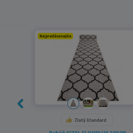
Najpredávanejšie
Zlatý štandard
0212
Behúň SIZAL FLOORLUX 20608,