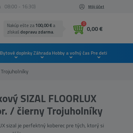
ia 08:00 - 16:30)
Môj účet
0
Nakúp ešte za
100,00 €
a
0,00 €
získaš
dopravu zdarma
.
Bytové doplnky
Záhrada
Hobby a voľný čas
Pre deti
Trojuholníky
kový SIZAL FLOORLUX
r. / čierny Trojuholníky
 sizal je perfektný koberec pre tých, ktorý si