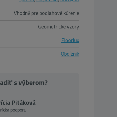
Vhodný pre podlahové kúrenie
Geometrické vzory
Floorlux
Obdĺžnik
radiť s výberom?
ícia Pitáková
nícka podpora