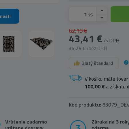
ks
nosti
62,10 €
43,41 €
/s DPH
35,29 €
/bez DPH
Zlatý štandard
V košíku máte tovar
100,00 €
a získate
Kód produktu:
83079_DE
Vrátenie zadarmo
Záruka na 3 rok
vrátane dopravy
zdarma