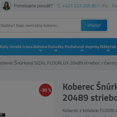
Potrebujete poradiť?
+421 222 205 857
(Po - P
Hľadať
dlahy
Umelá tráva
Behúne
Rohožky
Podlahové doplnky
Nábytok
oberec Šnúrkový SIZAL FLOORLUX 20489 striebor. / čierny 
Koberec Šnúr
-30 %
20489 striebo
Koberec z kolekcie FLOORLUX