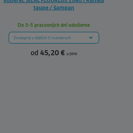
taupe / šampan
2050
Do 3-5 pracovných dní odošleme
Dostupný v ďalších 5 rozmeroch
D
od
45,20 €
s DPH