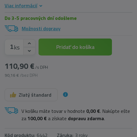
Viac informácií
Do 3-5 pracovných dní odošleme
Možnosti dopravy
ks
Pridať do košíka
110,90 €
/s DPH
90,16 €
/bez DPH
Zlatý štandard
V košíku máte tovar v hodnote
0,00 €
. Nakúpte ešte
za
100,00 €
a získate
dopravu zdarma
.
Kód produktu:
6442
Záruka:
3 roky