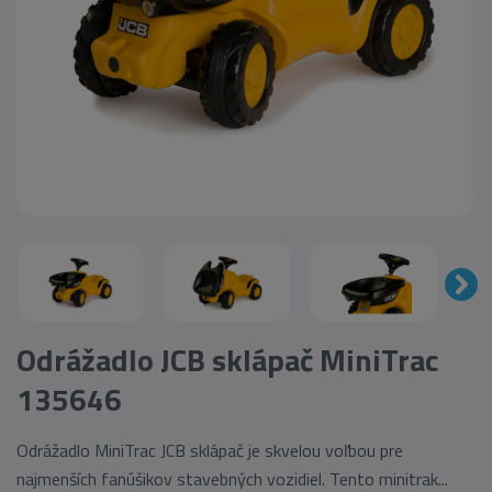
Odrážadlo JCB sklápač MiniTrac
135646
Odrážadlo MiniTrac JCB sklápač je skvelou voľbou pre
najmenších fanúšikov stavebných vozidiel. Tento minitrak...