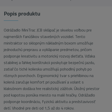
Popis produktu
Odrážadlo MiniTrac JCB sklápač je skvelou voľbou pre
najmenších fanúšikov stavebných vozidiel. Tento
minitraktor so sklopným nákladným boxom umožňuje
jednoduchú prepravu a vyklápanie predmetov, pričom
podporuje kreativitu a motorický rozvoj dieťaťa. Vďaka
stabilnej a ľahkej konštrukcii poskytuje bezpečnú jazdu,
zatiaľ čo tiché kolieska umožňujú pohodlný pohyb po
rôznych povrchoch. Ergonomický tvar s priehlbinou na
kolená zaručuje komfort pri používaní a volant s
klaksónom dodáva hre realistický zážitok. Úložný priestor
pod kapotou ponúka miesto na malé hračky. Odrážadlo
podporuje koordináciu, fyzickú aktivitu a predstavivosť
detí. Vhodné pre deti od 1,5 až do 4 rokov.