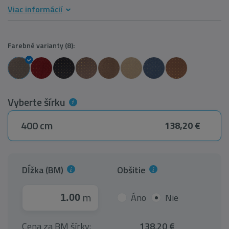
Viac informácií
Farebné varianty (8):
Vyberte šírku
400 cm
138,20 €
Dĺžka (BM)
Obšitie
m
Áno
Nie
Cena za BM šírky:
138,20 €