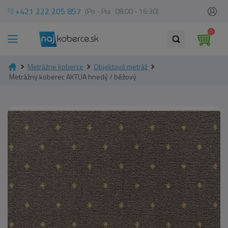
+421 222 205 857
(Po - Pia 08:00 - 16:30)
0
Metrážne koberce
Objektová metráž
Metrážny koberec AKTUA hnedý / béžový