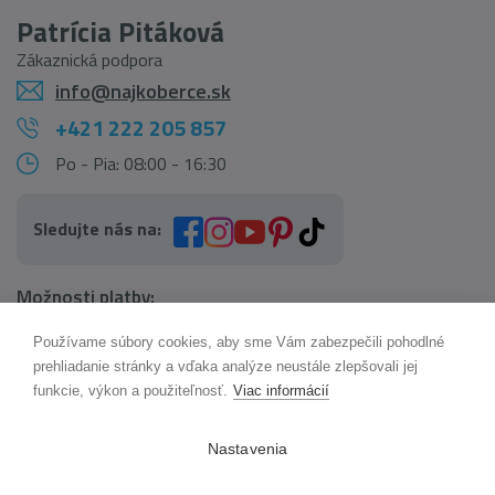
Patrícia Pitáková
Zákaznická podpora
info@najkoberce.sk
+421 222 205 857
Po - Pia: 08:00 - 16:30
Sledujte nás na:
Možnosti platby:
Používame súbory cookies, aby sme Vám zabezpečili pohodlné
AI pomocník Maxík
prehliadanie stránky a vďaka analýze neustále zlepšovali jej
Online
funkcie, výkon a použiteľnosť.
Viac informácií
Možnosti dopravy:
Nastavenia