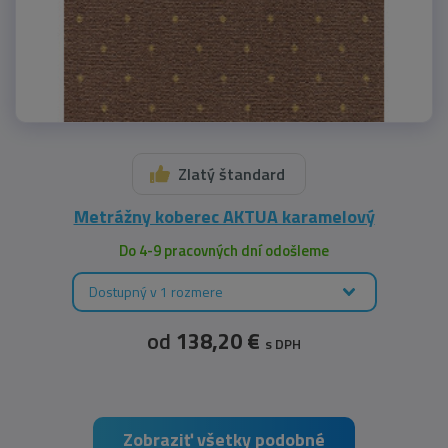
Zlatý štandard
Metrážny koberec AKTUA karamelový
Do 4-9 pracovných dní odošleme
Dostupný v 1 rozmere
od
138,20 €
s DPH
Zobraziť všetky podobné