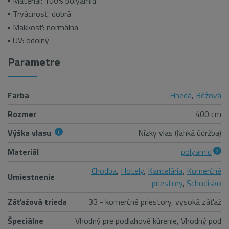
▪ Materiál: 100% polyamid
▪ Trvácnosť: dobrá
▪ Mäkkosť: normálna
▪ UV: odolný
Parametre
Farba
Hnedá
,
Béžová
Rozmer
400 cm
Výška vlasu
Nízky vlas (ľahká údržba)
Materiál
polyamid
Chodba
,
Hotely
,
Kancelária
,
Komerčné
Umiestnenie
priestory
,
Schodisko
Záťažová trieda
33 - komerčné priestory, vysoká záťaž
Špeciálne
Vhodný pre podlahové kúrenie, Vhodný pod