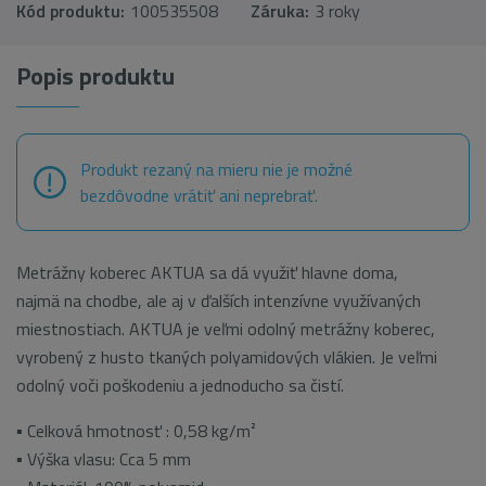
Kód produktu:
100535508
Záruka:
3 roky
Popis produktu
Produkt rezaný na mieru nie je možné
bezdôvodne vrátiť ani neprebrať.
Metrážny koberec AKTUA sa dá využiť hlavne doma,
najmä na chodbe, ale aj v ďalších intenzívne využívaných
miestnostiach. AKTUA je veľmi odolný metrážny koberec,
vyrobený z husto tkaných polyamidových vlákien. Je veľmi
odolný voči poškodeniu a jednoducho sa čistí.
▪ Celková hmotnosť : 0,58 kg/
m²
▪ Výška vlasu: Cca 5 mm