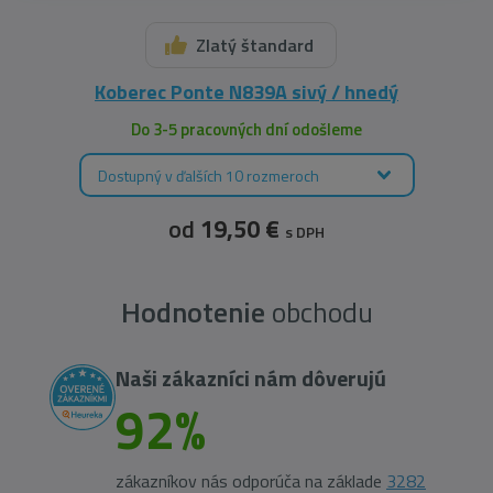
Zlatý štandard
Koberec Ponte N839A sivý / hnedý
Do 3-5 pracovných dní odošleme
Dostupný v ďalších 10 rozmeroch
od
19,50 €
s DPH
Hodnotenie
obchodu
Naši zákazníci nám dôverujú
92%
zákazníkov nás odporúča na základe
3282