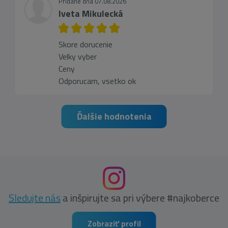
Pridané dňa 07.08.2026
Iveta Mikulecká
Skore dorucenie
Velky vyber
Ceny
Odporucam, vsetko ok
Ďalšie hodnotenia
Sledujte nás
a inšpirujte sa pri výbere #najkoberce
Zobraziť profil