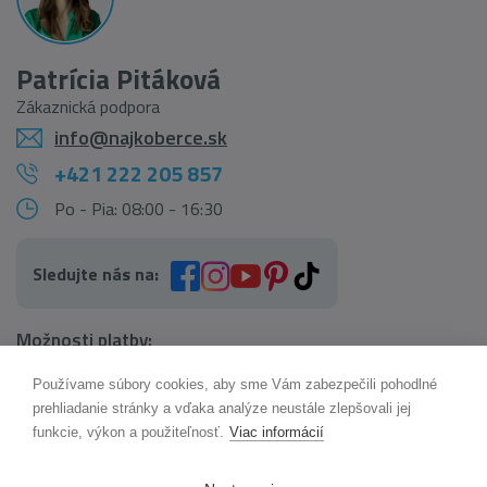
Patrícia Pitáková
Zákaznická podpora
info@najkoberce.sk
+421 222 205 857
Po - Pia: 08:00 - 16:30
Sledujte nás na:
Možnosti platby:
Používame súbory cookies, aby sme Vám zabezpečili pohodlné
AI pomocník Maxík
prehliadanie stránky a vďaka analýze neustále zlepšovali jej
Online
funkcie, výkon a použiteľnosť.
Viac informácií
Možnosti dopravy: