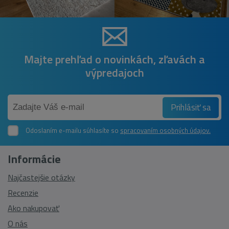
Majte prehľad o novinkách, zľavách a
výpredajoch
Prihlásiť sa
Odoslaním e-mailu súhlasíte so
spracovaním osobných údajov.
Informácie
Najčastejšie otázky
Recenzie
Ako nakupovať
O nás