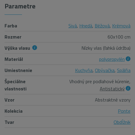
Parametre
Farba
Sivá
,
Hnedá
,
Béžová
,
Krémová
Rozmer
60x100 cm
Výška vlasu
Nízky vlas (ľahká údržba)
Materiál
polypropylén
Umiestnenie
Kuchyňa
,
Obývačka
,
Spálňa
Špeciálne
Vhodný pre podlahové kúrenie,
vlastnosti
Antistatický
Vzor
Abstraktné vzory
Kolekcia
Ponte
Tvar
Obdĺžnik