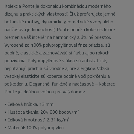
Kolekcia Ponte je dokonalou kombináciou moderného
dizajnu a praktických vlastností. Či už preferujete jemné
botanické motívy, dynamické geometrické vzory alebo
nadčasovú jednoduchosť, Ponte ponúka koberce, ktoré
premenia váš interiér na harmonický a útulný priestor.
Vyrobené zo 100% polypropylénovej frize priadze, sú
odolné, elastické a zachovávajú si farbu aj po rokoch
používania. Polypropylénové vlákna sú antistatické,
nepriťahujú prach a sú vhodné aj pre alergikov. Vďaka
vysokej elasticite sú koberce odolné voči pokrčeniu a
poškodeniu. Elegantné, funkčné a nadčasové – koberec
Ponte je ideálnou voľbou pre váš domov.
▪ Celková hrúbka: 13 mm
▪ Hustota tkania: 204 800 bodov/m²
▪ Celková hmotnosť: 2,31 kg/m²
▪ Materiál: 100% polypropylén