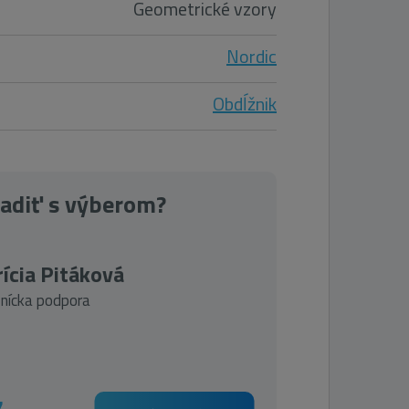
Geometrické vzory
Nordic
Obdĺžnik
radiť s výberom?
ícia Pitáková
nícka podpora
7