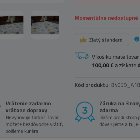
Momentálne nedostupné
Zlatý štandard
V košíku máte tovar
100,00 €
a získate
Kód produktu:
84059_A1
Vrátenie zadarmo
Záruka na 3 rok
vrátane dopravy
zdarma
Nevyhovuje farba? Tovar
Našim produktom p
môžete bezdôvodne vrátiť,
dôverujeme a tu je
pošleme kuriéra