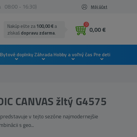
ia 08:00 - 16:30)
Môj účet
0
Nakúp ešte za
100,00 €
a
0,00 €
získaš
dopravu zdarma
.
Bytové doplnky
Záhrada
Hobby a voľný čas
Pre deti
DIC CANVAS žltý G4575
predstavuje v tejto sezóne najmodernejšie
binácii s geo...