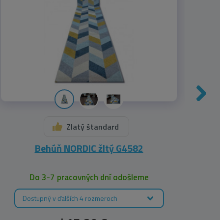
Zlatý štandard
Behúň NORDIC žltý G4582
Behú
Do 3-7 pracovných dní odošleme
Dostupný v ďalších 4 rozmeroch
D