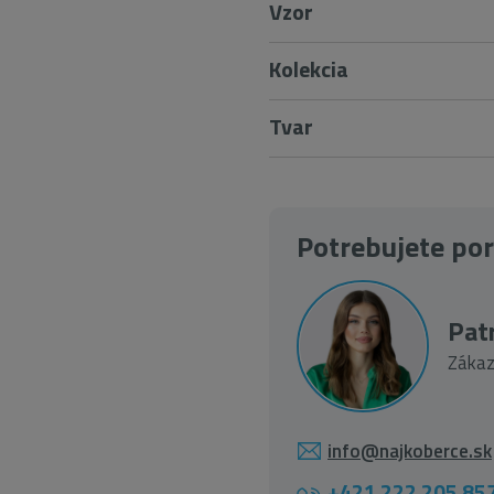
Vzor
Kolekcia
Tvar
Potrebujete po
Patr
Zákaz
info@najkoberce.sk
+421 222 205 85