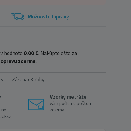
Možnosti dopravy
 v hodnote
0,00 €
. Nakúpte ešte za
dopravu zdarma
.
85
Záruka:
3 roky
y
Vzorky metráže
vám pošleme poštou
lne
zdarma
 dôkaz