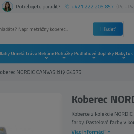
Potrebujete poradiť?
+421 222 205 857
(Po - P
Hľadať
dlahy
Umelá tráva
Behúne
Rohožky
Podlahové doplnky
Nábytok
oberec NORDIC CANVAS žltý G4575
Koberec NOR
Koberce z kolekcie NORDIC 
farby. Pastelové farby v kom
Viac informácií