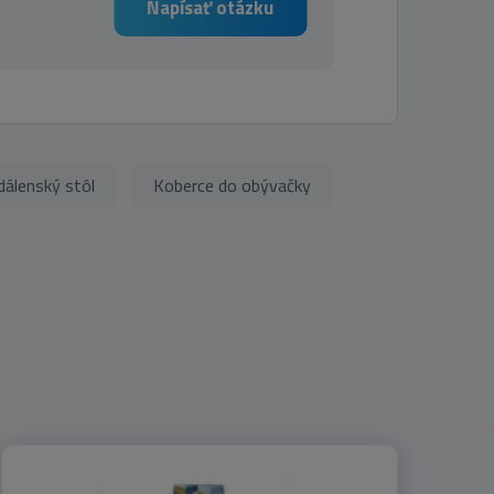
Napísať otázku
dálenský stôl
Koberce do obývačky