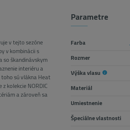
Parametre
uje v tejto sezóne
Farba
by v kombinácii s
Rozmer
ia so škandinávskym
znenie interiéru a
Výška vlasu
m toho sú vlákna Heat
ce z kolekcie NORDIC
Materiál
tériám a zároveň sa
Umiestnenie
Špeciálne vlastnosti