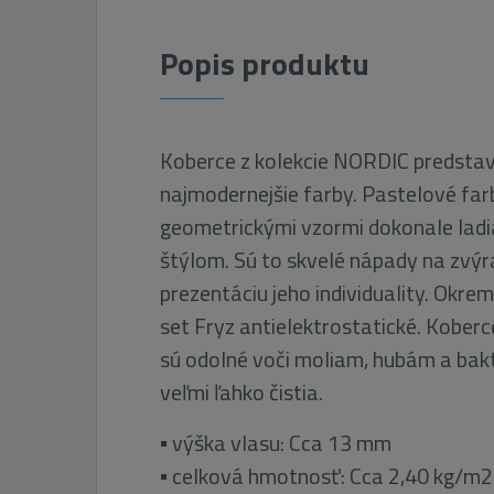
Popis produktu
Koberce z kolekcie NORDIC predstav
najmodernejšie farby. Pastelové far
geometrickými vzormi dokonale lad
štýlom. Sú to skvelé nápady na zvýra
prezentáciu jeho individuality. Okre
set Fryz antielektrostatické. Kober
sú odolné voči moliam, hubám a bak
veľmi ľahko čistia.
▪ výška vlasu: Cca 13 mm
▪ celková hmotnosť: Cca 2,40 kg/m2