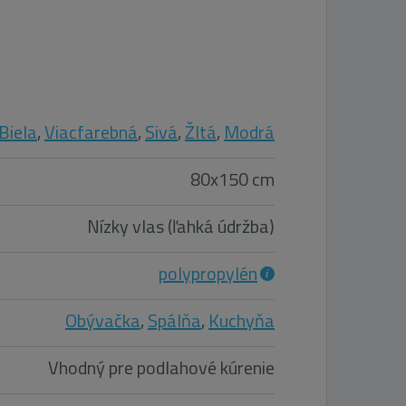
Biela
,
Viacfarebná
,
Sivá
,
Žltá
,
Modrá
80x150 cm
Nízky vlas (ľahká údržba)
polypropylén
Obývačka
,
Spálňa
,
Kuchyňa
Vhodný pre podlahové kúrenie