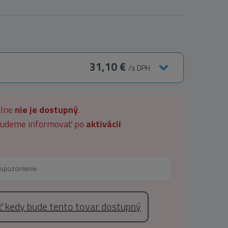
31,10 €
/s DPH
álne
nie je dostupný
.
 budeme informovať po
aktivácii
eť kedy bude tento tovar dostupný