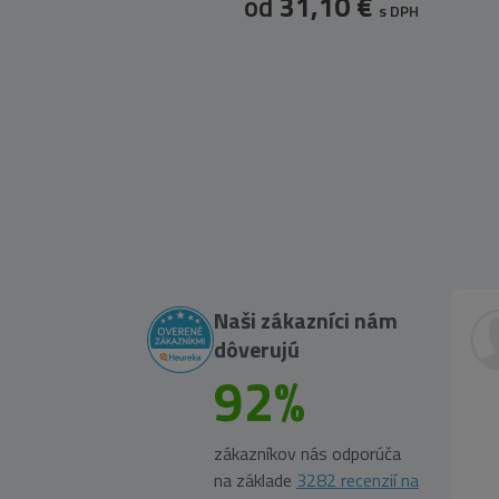
od
31,10 €
s DPH
Naši zákazníci nám
dôverujú
92%
zákazníkov nás odporúča
na základe
3282 recenzií na