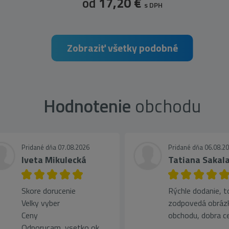
od
17,20 €
s DPH
Zobraziť všetky podobné
Hodnotenie
obchodu
Pridané dňa 07.08.2026
Pridané dňa 06.08.2
Iveta Mikulecká
Tatiana Sakal
Skore dorucenie
Rýchle dodanie, t
Velky vyber
zodpovedá obráz
Ceny
obchodu, dobra ce
Odporucam, vsetko ok