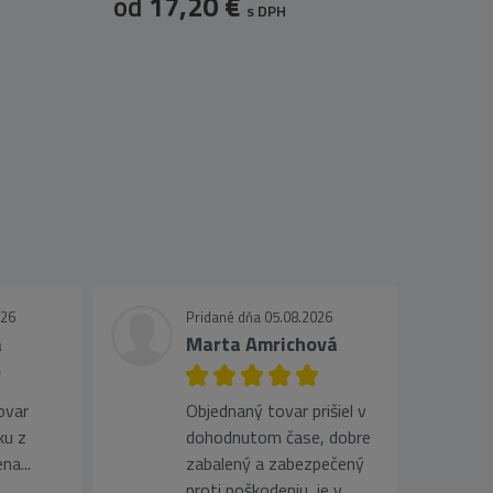
od
17,20 €
s DPH
026
Pridané dňa 05.08.2026
a
Marta Amrichová
ovar
Objednaný tovar prišiel v
ku z
dohodnutom čase, dobre
na...
zabalený a zabezpečený
proti poškodeniu, je v