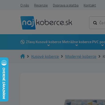
O nás
Recenzie
Doprava a platba
Kontakt
Zľavy
Kusové koberce
Metrážne koberce
PVC po
Kusové koberce
Moderné koberce
K