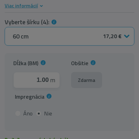
Viac informácií
Vyberte šírku (4):
60 cm
17,20 €
Dĺžka (BM)
Obšitie
m
Zdarma
Impregnácia
Áno
Nie