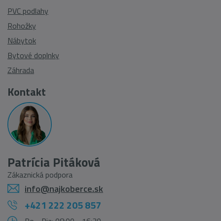
PVC podlahy
Rohožky
Nábytok
Bytové doplnky
Záhrada
Kontakt
Patrícia Pitáková
Zákaznická podpora
info@najkoberce.sk
+421 222 205 857
Po - Pia: 08:00 - 16:30