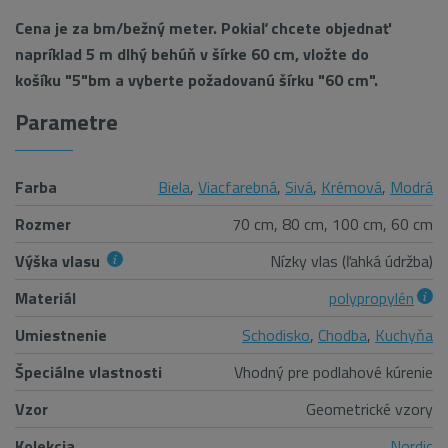
Cena je za bm/bežný meter. Pokiaľ chcete objednať
napríklad 5 m dlhý behúň v šírke 60 cm, vložte do
košíku "5"bm a vyberte požadovanú šírku "60 cm".
Parametre
Farba
Biela
,
Viacfarebná
,
Sivá
,
Krémová
,
Modrá
Rozmer
70 cm, 80 cm, 100 cm, 60 cm
Výška vlasu
Nízky vlas (ľahká údržba)
Materiál
polypropylén
Umiestnenie
Schodisko
,
Chodba
,
Kuchyňa
Špeciálne vlastnosti
Vhodný pre podlahové kúrenie
Vzor
Geometrické vzory
Kolekcia
Nordic