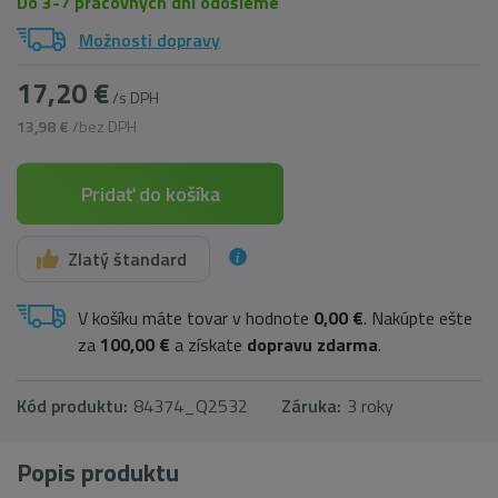
Do 3-7 pracovných dní odošleme
Možnosti dopravy
17,20 €
/s DPH
13,98 €
/bez DPH
Pridať do košíka
Zlatý štandard
V košíku máte tovar v hodnote
0,00 €
. Nakúpte ešte
za
100,00 €
a získate
dopravu zdarma
.
Kód produktu:
84374_Q2532
Záruka:
3 roky
Popis produktu