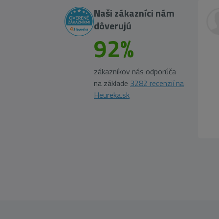
Naši zákazníci nám
dôverujú
92%
zákazníkov nás odporúča
na základe
3282 recenzií na
Heureka.sk