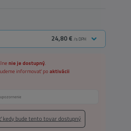
24,80 €
/s DPH
álne
nie je dostupný
.
 budeme informovať po
aktivácii
eť kedy bude tento tovar dostupný