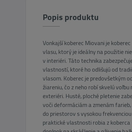
Popis produktu
Vonkajší koberec Miovani je koberec
vlasu, ktorý je ideálny na použitie niel
v interiéri. Táto technika zabezpečuj
vlastností, ktoré ho odlišujú od trad
vlasom. Koberec je predovšetkým od
žiareniu, čo z neho robí skvelú voľbu 
exteriéri. Husté, ploché pletenie za
voči deformáciám a zmenám farieb, 
do priestorov s vysokou frekvenciou
praktické vlastnosti robia z koberca
doplnok na skrášlenie a oživenie bal