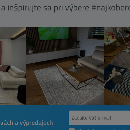
a inšpirujte sa pri výbere #najkobe
avách a výpredajoch