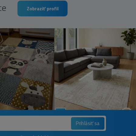
rce
Zobraziť profil
Prihlásiť sa