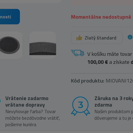
Momentálne nedostupné
nosti
Zlatý štandard
V košíku máte tovar
100,00 €
a získate
Kód produktu:
MIOVANI12
Vrátenie zadarmo
Záruka na 3 rok
vrátane dopravy
zdarma
Nevyhovuje farba? Tovar
Našim produktom p
môžete bezdôvodne vrátiť,
dôverujeme a tu je
pošleme kuriéra