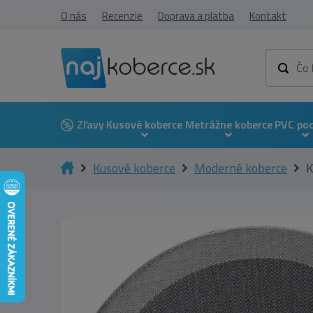
O nás
Recenzie
Doprava a platba
Kontakt
Zľavy
Kusové koberce
Metrážne koberce
PVC po
Kusové koberce
Moderné koberce
K