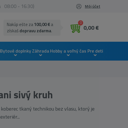
ia 08:00 - 16:30)
Môj účet
0
Nakúp ešte za
100,00 €
a
0,00 €
získaš
dopravu zdarma
.
Bytové doplnky
Záhrada
Hobby a voľný čas
Pre deti
ni sivý kruh
 koberec tkaný technikou bez vlasu, ktorý je
xteriér...