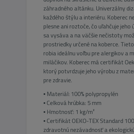
záhradného altánku. Univerzálny diz
každého štýlu a interiéru. Koberec n
plesne ani roztoče, čo uľahčuje jeho
sa vysáva a na väčšie nečistoty mož
prostriedky určené na koberce. Tieto
robia ideálnu voľbu pre alergikov a 
miláčikov. Koberec má certifikát Oe
ktorý potvrdzuje jeho výrobu z mate
pre zdravie.
▪ Materiál: 100% polypropylén
▪ Celková hrúbka: 5 mm
▪ Hmotnosť: 1 kg/m²
▪ Certifikát OEKO-TEX Standard 100
zdravotnú nezávadnosť a ekologick