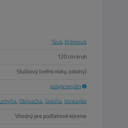
Sivá
,
Krémová
120 cm kruh
Slučkový (veľmi nízky, odolný)
polypropylén
uchyňa
,
Obývačka
,
Spálňa
,
Vonkajšie
Vhodný pre podlahové kúrenie