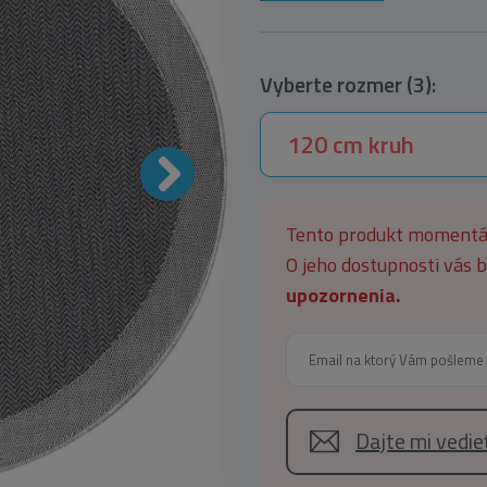
Vyberte rozmer (3):
120 cm kruh
Tento produkt moment
O jeho dostupnosti vás
upozornenia.
Dajte mi vedi