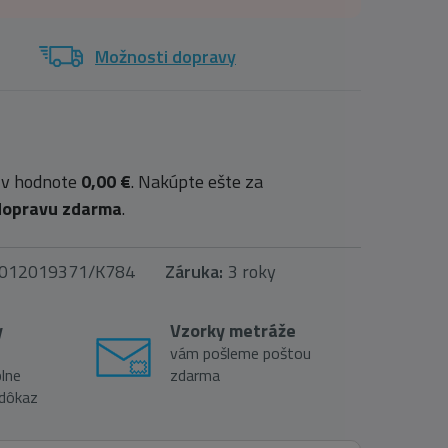
Možnosti dopravy
 v hodnote
0,00 €
. Nakúpte ešte za
dopravu zdarma
.
012019371/K784
Záruka:
3 roky
y
Vzorky metráže
vám pošleme poštou
lne
zdarma
 dôkaz