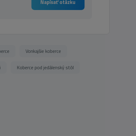
Napísať otázku
berce
Vonkajšie koberce
i
Koberce pod jedálenský stôl