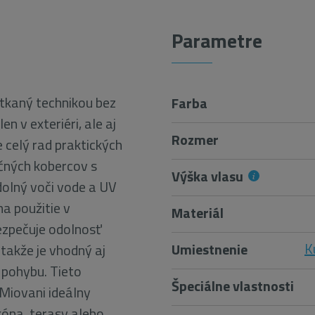
Parametre
 tkaný technikou bez
Farba
en v exteriéri, ale aj
Rozmer
e celý rad praktických
ičných kobercov s
Výška vlasu
olný voči vode a UV
na použitie v
Materiál
bezpečuje odolnosť
K
Umiestnenie
takže je vhodný aj
 pohybu. Tieto
Špeciálne vlastnosti
 Miovani ideálny
kóna, terasy alebo