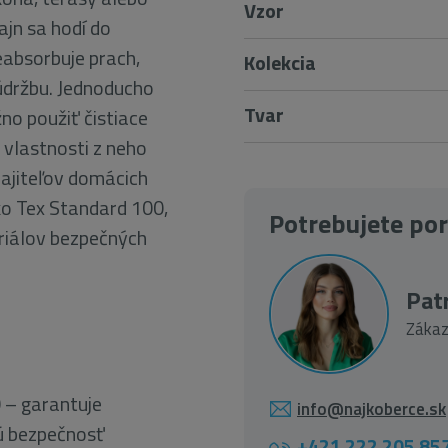
Vzor
ajn sa hodí do
eabsorbuje prach,
Kolekcia
 údržbu. Jednoducho
Tvar
no použiť čistiace
 vlastnosti z neho
majiteľov domácich
ko Tex Standard 100,
Potrebujete po
riálov bezpečných
Patr
Zákaz
 – garantuje
info@najkoberce.sk
ú bezpečnosť
+421 222 205 85