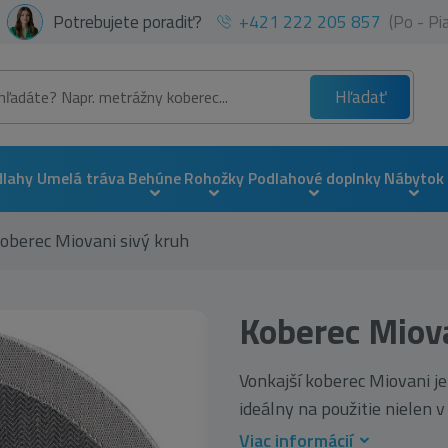
Potrebujete poradiť?
+421 222 205 857
(Po - P
Hľadať
dlahy
Umelá tráva
Behúne
Rohožky
Podlahové doplnky
Nábytok
oberec Miovani sivý kruh
Koberec Miova
Vonkajší koberec Miovani je
ideálny na použitie nielen v e
Viac informácií