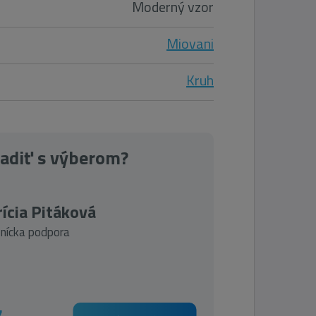
Moderný vzor
Miovani
Kruh
radiť s výberom?
ícia Pitáková
nícka podpora
7