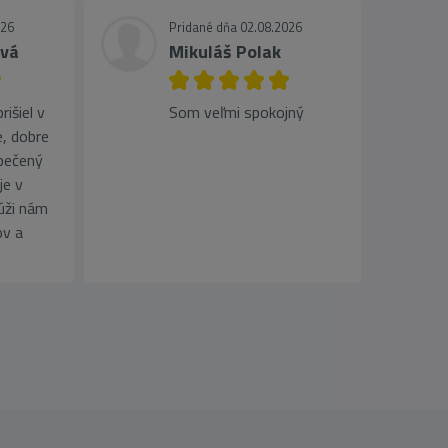
026
Pridané dňa 02.08.2026
ová
Mikuláš Polak
išiel v
Som veľmi spokojný
, dobre
pečený
je v
lúži nám
ov a