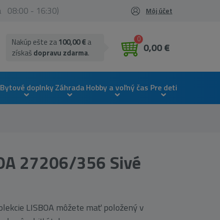
ia 08:00 - 16:30)
Môj účet
0
Nakúp ešte za
100,00 €
a
0,00 €
získaš
dopravu zdarma
.
Bytové doplnky
Záhrada
Hobby a voľný čas
Pre deti
OA 27206/356 Sivé
kolekcie LISBOA môžete mať položený v