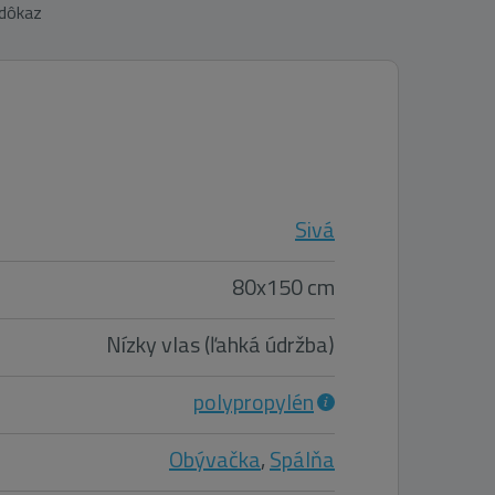
 dôkaz
Sivá
80x150 cm
Nízky vlas (ľahká údržba)
polypropylén
Obývačka
,
Spálňa