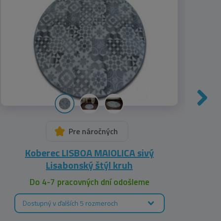
Pre náročných
Koberec LISBOA MAIOLICA sivý
Kobe
Lisabonský štýl kruh
Do 4-7 pracovných dní odošleme
Dostupný v ďalších 5 rozmeroch
D