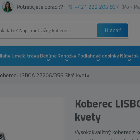
Potrebujete poradiť?
+421 222 205 857
(Po - P
Hľadať
dlahy
Umelá tráva
Behúne
Rohožky
Podlahové doplnky
Nábytok
oberec LISBOA 27206/356 Sivé kvety
Koberec LISB
kvety
Vysokokvalitný koberec z 