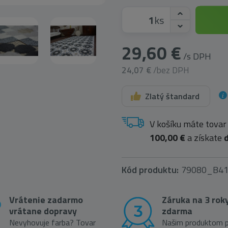
ks
29,60 €
/s DPH
24,07 €
/bez DPH
Zlatý štandard
V košíku máte tovar
100,00 €
a získate
Kód produktu:
79080_B4
Vrátenie zadarmo
Záruka na 3 rok
vrátane dopravy
zdarma
Nevyhovuje farba? Tovar
Našim produktom p