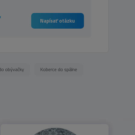
7
Napísať otázku
do obývačky
Koberce do spálne