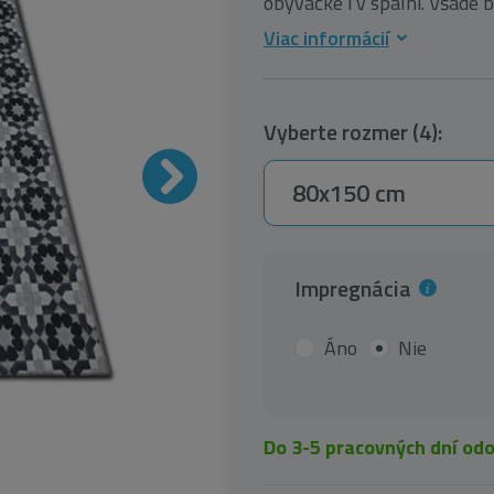
obývačke i v spálni. Všade b
Viac informácií
Vyberte rozmer (4):
80x150 cm
Impregnácia
Áno
Nie
Do 3-5 pracovných dní od