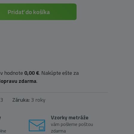
Pridať do košíka
 v hodnote
0,00 €
. Nakúpte ešte za
dopravu zdarma
.
13
Záruka:
3 roky
y
Vzorky metráže
vám pošleme poštou
lne
zdarma