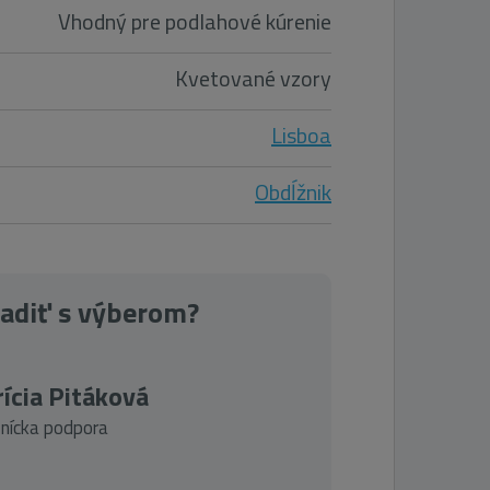
Vhodný pre podlahové kúrenie
Kvetované vzory
Lisboa
Obdĺžnik
radiť s výberom?
ícia Pitáková
nícka podpora