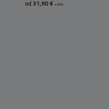
od
31,90 €
s DPH