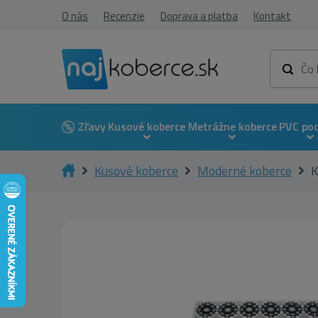
O nás
Recenzie
Doprava a platba
Kontakt
Zľavy
Kusové koberce
Metrážne koberce
PVC po
Kusové koberce
Moderné koberce
K