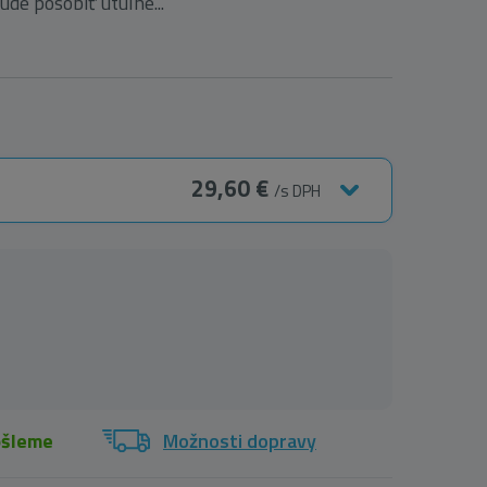
ude pôsobiť útulne...
29,60 €
/s DPH
ošleme
Možnosti dopravy