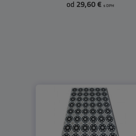
od
29,60 €
s DPH