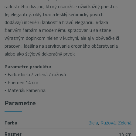
radostného dizajnu, ktorý okamžite oživí každý priestor.
Jej elegantný, oblý tvar a lesklý keramický povrch
dodávajú interiéru ľahkosť a hravú eleganciu. Vďaka
žiarivým farbám a modernému spracovaniu sa stane
výrazným doplnkom nielen v kuchyni, ale aj v obývačke či
pracovni. Ideálna na servírovanie drobného občerstvenia
alebo ako štýlový dekoračný prvok.
Parametre produktu:
▪ Farba: biela / zelená / ružová
▪ Priemer: 14 cm
▪ Materiál: kamenina
Parametre
Farba
Biela
,
Ružová
,
Zelená
Rozmer
14 cm