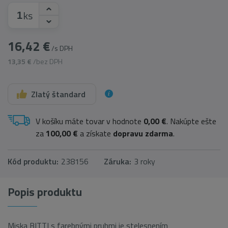
ks
16,42 €
/s DPH
13,35 €
/bez DPH
Zlatý štandard
V košíku máte tovar v hodnote
0,00 €
. Nakúpte ešte
za
100,00 €
a získate
dopravu zdarma
.
Kód produktu:
238156
Záruka:
3 roky
Popis produktu
Miska BITTI s farebnými pruhmi je stelesnením