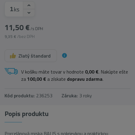
ks
11,50 €
/s DPH
9,35 €
/bez DPH
Zlatý štandard
V košíku máte tovar v hodnote
0,00 €
. Nakúpte ešte
za
100,00 €
a získate
dopravu zdarma
.
Kód produktu:
236253
Záruka:
3 roky
Popis produktu
Porcelánová miska BALIS s pokrievkou a praktickou