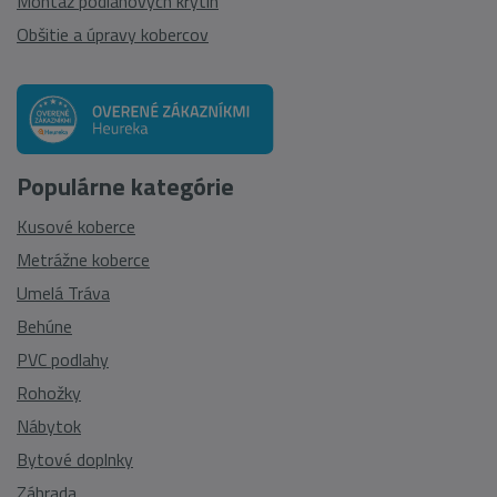
Montáž podlahových krytín
Obšitie a úpravy kobercov
Populárne kategórie
Kusové koberce
Metrážne koberce
Umelá Tráva
Behúne
PVC podlahy
Rohožky
Nábytok
Bytové doplnky
Záhrada