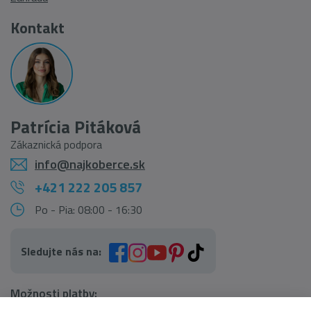
Kontakt
Patrícia Pitáková
Zákaznická podpora
info@najkoberce.sk
+421 222 205 857
Po - Pia: 08:00 - 16:30
Sledujte nás na:
Možnosti platby: