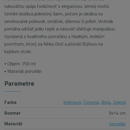
rukoväťou spája funkčnosť s eleganciou. Jemný motív
čerešní dodáva jedinečný šarm, pričom je ideálna na
servírovanie polievok, omáčok, džemov či príloh. Vrchnák
pomáha udržať jedlo teplé a rukoväť uľahčuje manipuláciu.
Vyrobená z kvalitného porcelánu s hladkým, lesklým
povrchom, ktorý sa ľahko čistí a pôsobí štýlovo na
každom stole.
▪ Objem: 750 ml
▪ Materiál: porcelán
Parametre
Farba
Krémová
,
Červená
,
Biela
,
Zelená
Rozmer
9x14 cm
Materiál
porcelán