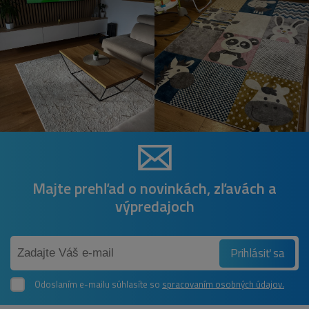
Majte prehľad o novinkách, zľavách a
výpredajoch
Prihlásiť sa
Odoslaním e-mailu súhlasíte so
spracovaním osobných údajov.