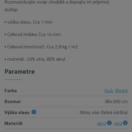
Rozmaznávajte svoje chodidlá a doprajte im príjemný
došľap.
▪ výška vlasu:. Cca 7 mm
▪ Celková hrúbka: Cca 14 mm
▪ Celková hmotnosť:. Cca 2,8 kg / m2
▪ materiál : 20% vlna, 80% akryl
Parametre
Farba
Sivá
,
Modrá
Rozmer
80x300 cm
Výška vlasu
Nízky vlas (ľahká údržba)
Materiál
akryl
,
vlna