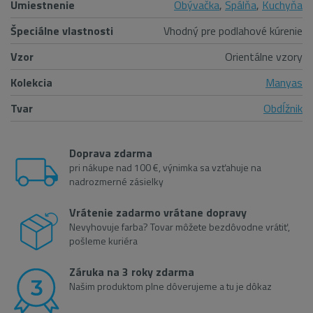
Umiestnenie
Obývačka
,
Spálňa
,
Kuchyňa
Špeciálne vlastnosti
Vhodný pre podlahové kúrenie
Vzor
Orientálne vzory
Kolekcia
Manyas
Tvar
Obdĺžnik
Doprava zdarma
pri nákupe nad 100 €, výnimka sa vzťahuje na
nadrozmerné zásielky
Vrátenie zadarmo vrátane dopravy
Nevyhovuje farba? Tovar môžete bezdôvodne vrátiť,
pošleme kuriéra
Záruka na 3 roky zdarma
Našim produktom plne dôverujeme a tu je dôkaz