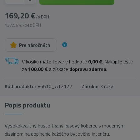
169,20 €
/s DPH
137,56 €
/bez DPH
Pre náročných
V košíku máte tovar v hodnote
0,00 €
. Nakúpte ešte
za
100,00 €
a získate
dopravu zdarma
.
Kód produktu:
86610_AT2127
Záruka:
3 roky
Popis produktu
Vysokokvalitný husto tkaný kusový koberec s moderným
dizajnom na doplnenie každého bytového interiéru.