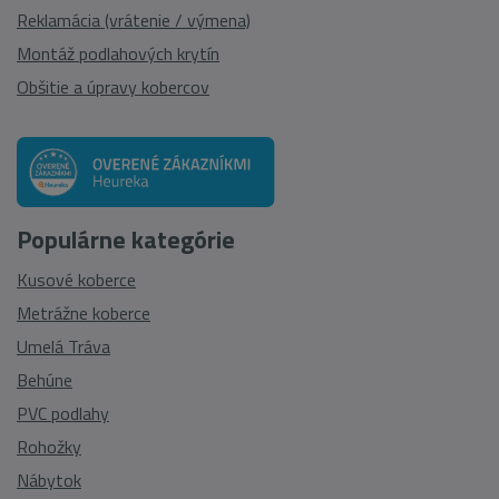
Reklamácia (vrátenie / výmena)
Montáž podlahových krytín
Obšitie a úpravy kobercov
Populárne kategórie
Kusové koberce
Metrážne koberce
Umelá Tráva
Behúne
PVC podlahy
Rohožky
Nábytok