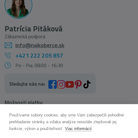
Patrícia Pitáková
Zákaznická podpora
info@najkoberce.sk
+421 222 205 857
Po - Pia: 08:00 - 16:30
Sledujte nás na:
Možnosti platby:
Používame súbory cookies, aby sme Vám zabezpečili pohodlné
AI pomocník Maxík
prehliadanie stránky a vďaka analýze neustále zlepšovali jej
Online
funkcie, výkon a použiteľnosť.
Viac informácií