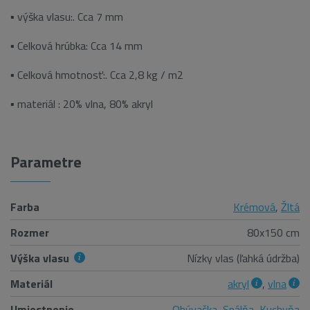
▪ výška vlasu:. Cca 7 mm
▪ Celková hrúbka: Cca 14 mm
▪ Celková hmotnosť:. Cca 2,8 kg / m2
▪ materiál : 20% vlna, 80% akryl
Parametre
Farba
Krémová
,
Žltá
Rozmer
80x150 cm
Výška vlasu
Nízky vlas (ľahká údržba)
Materiál
akryl
,
vlna
Umiestnenie
Obývačka
,
Spálňa
,
Kuchyňa