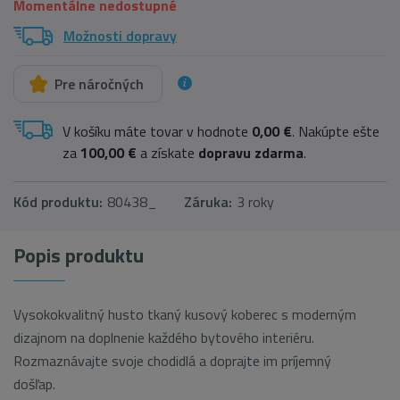
Momentálne nedostupné
Možnosti dopravy
Pre náročných
V košíku máte tovar v hodnote
0,00 €
. Nakúpte ešte
za
100,00 €
a získate
dopravu zdarma
.
Kód produktu:
80438_
Záruka:
3 roky
Popis produktu
Vysokokvalitný husto tkaný kusový koberec s moderným
dizajnom na doplnenie každého bytového interiéru.
Rozmaznávajte svoje chodidlá a doprajte im príjemný
došľap.