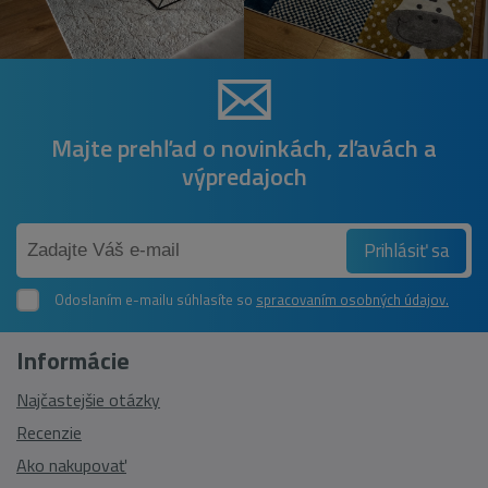
Majte prehľad o novinkách, zľavách a
výpredajoch
Prihlásiť sa
Odoslaním e-mailu súhlasíte so
spracovaním osobných údajov.
Informácie
Najčastejšie otázky
Recenzie
Ako nakupovať