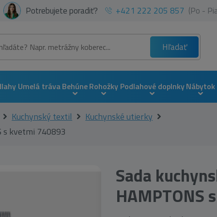
Potrebujete poradiť?
+421 222 205 857
(Po - P
Hľadať
dlahy
Umelá tráva
Behúne
Rohožky
Podlahové doplnky
Nábytok
Kuchynský textil
Kuchynské utierky
 s kvetmi 740893
Sada kuchyns
HAMPTONS s 