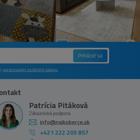
Prihlásiť sa
so
spracovaním osobných údajov.
ontakt
Patrícia Pitáková
Zákaznická podpora
info@najkoberce.sk
+421 222 205 857