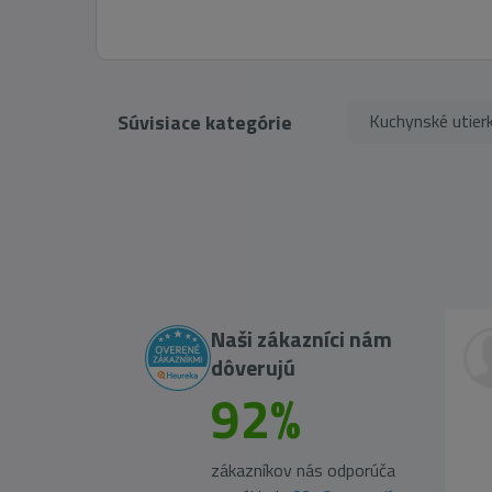
Súvisiace kategórie
Kuchynské utier
Naši zákazníci nám
dôverujú
92%
zákazníkov nás odporúča