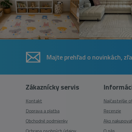
Majte prehľad o novinkách, zľ
Zákaznícky servis
Informác
Kontakt
Najčastejšie 
Doprava a platba
Recenzie
Obchodné podmienky
Ako nakupova
Ochrana osobných údajov
O nás