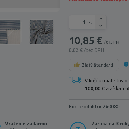
ks
10,85 €
/s DPH
8,82 €
/bez DPH
Zlatý štandard
V košíku máte tovar
100,00 €
a získate
Kód produktu:
240080
Vrátenie zadarmo
Záruka na 3 rok