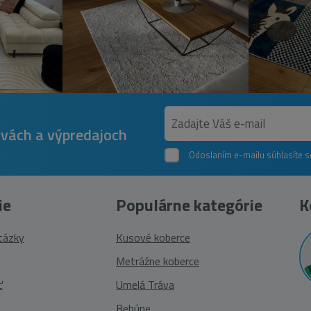
avách a výpredajoch
Odoslaním e-mailu súhlasíte 
ie
Populárne kategórie
K
otázky
Kusové koberce
Metrážne koberce
ť
Umelá Tráva
Behúne