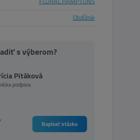
FLORAL HAMPTONS
Obdĺžnik
radiť s výberom?
ícia Pitáková
nícka podpora
7
Napísať otázku