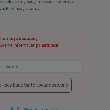
ný a elegantný nádych so sadou utierok z
 Kvetinový vzor n...
álne
nie je dostupný
.
 budeme informovať po
aktivácii
eť kedy bude tento tovar dostupný
Možnosti dopravy