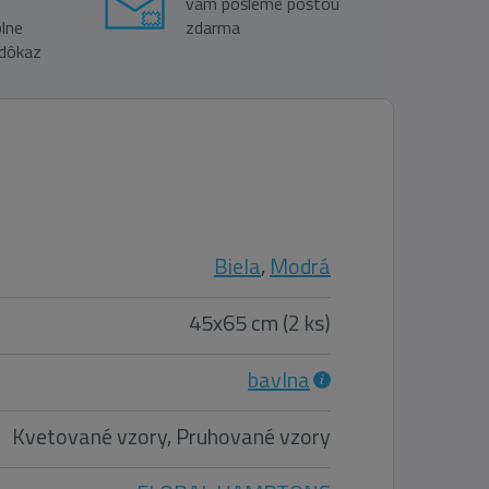
vám pošleme poštou
lne
zdarma
 dôkaz
Biela
,
Modrá
45x65 cm (2 ks)
bavlna
Kvetované vzory, Pruhované vzory