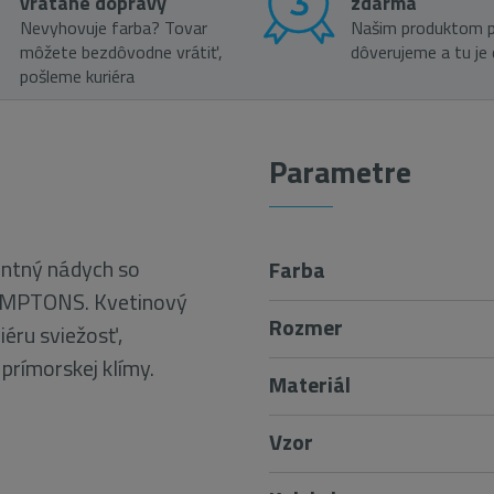
vrátane dopravy
zdarma
Nevyhovuje farba? Tovar
Našim produktom p
môžete bezdôvodne vrátiť,
dôverujeme a tu je
pošleme kuriéra
Parametre
antný nádych so
Farba
HAMPTONS. Kvetinový
Rozmer
iéru sviežosť,
prímorskej klímy.
Materiál
Vzor