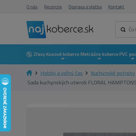
O nás
Recenzie
Doprava a platba
Kontakt
Zľavy
Kusové koberce
Metrážne koberce
PVC po
Hobby a voľný čas
Kuchynské potreby
Sada kuchynských utierok FLORAL HAMPTONS