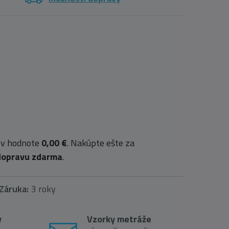
 v hodnote
0,00 €
. Nakúpte ešte za
dopravu zdarma
.
Záruka:
3 roky
y
Vzorky metráže