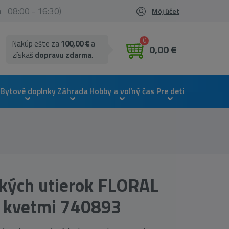
ia 08:00 - 16:30)
Môj účet
0
Nakúp ešte za
100,00 €
a
0,00 €
získaš
dopravu zdarma
.
Bytové doplnky
Záhrada
Hobby a voľný čas
Pre deti
kých utierok FLORAL
kvetmi 740893