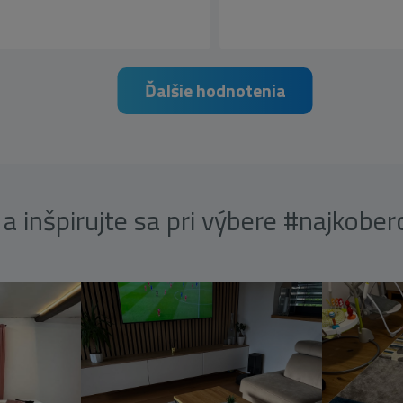
Ďalšie hodnotenia
a inšpirujte sa pri výbere #najkobe